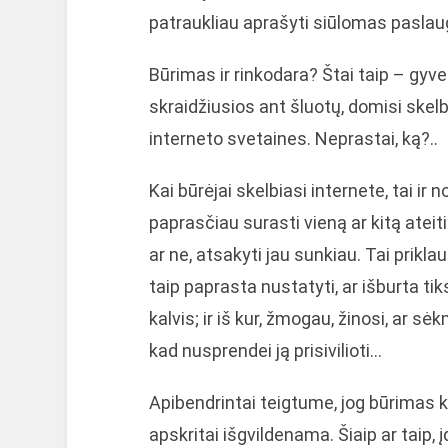
patraukliau aprašyti siūlomas paslau
Būrimas ir rinkodara? Štai taip – gyv
skraidžiusios ant šluotų, domisi skelb
interneto svetaines. Neprastai, ką?..
Kai būrėjai skelbiasi internete, tai i
paprasčiau surasti vieną ar kitą ateit
ar ne, atsakyti jau sunkiau. Tai prikla
taip paprasta nustatyti, ar išburta ti
kalvis; ir iš kur, žmogau, žinosi, ar sėk
kad nusprendei ją prisivilioti…
Apibendrintai teigtume, jog būrimas k
apskritai išgvildenama. Šiaip ar taip