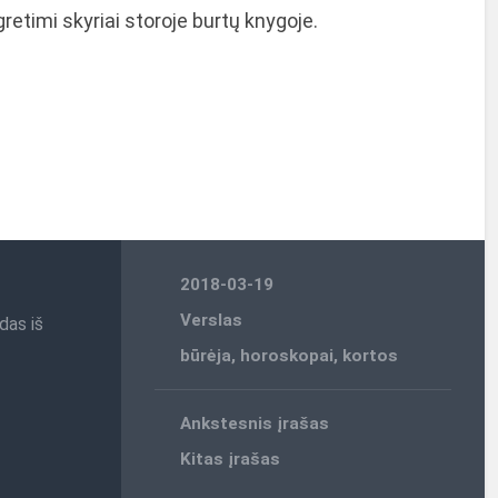
gretimi skyriai storoje burtų knygoje.
2018-03-19
Verslas
das iš
būrėja
,
horoskopai
,
kortos
Ankstesnis įrašas
Kitas įrašas