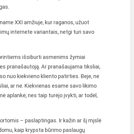
gas.
ename XXI amžiuje, kur raganos, užuot
imų internete variantais, netgi turi savo
r norintiems išsiburti asmenims žymiai
ies pranašautoją. Ar pranašaujama tiksliai,
uso nuo kiekvieno kliento patirties. Beje, ne
ksliai, ar ne. Kiekvienas esame savo likimo
mė aplankė, nes taip turėjo įvykti, ar todėl,
ortomis – paslaptingas. Ir kažin ar šį mįslė
, įdomu, kaip krypsta būrimo paslaugų