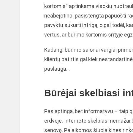
kortomis“ aptinkama visokių nuotraukų.
neabejotinai pasistengta papuošti rag
pavyktų sukurti intrigą, o gal todėl, ka
vertus, ar būrimo kortomis srityje eg
Kadangi būrimo salonai vargiai prime
klientų patirtis gal kiek nestandartin
paslauga…
Būrėjai skelbiasi in
Paslaptinga, bet informatyvu – taip g
erdvėje. Internete skelbiasi nemažai būr
senovę. Palaikomos šiuolaikinės rink