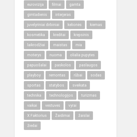
eurovizija
filmai
gamta
gimtadienis
interjeras
juvelyriniai dirbiniai
kelionės
kiemas
kosmetika
kreditai
krepsinis
laikrodžiai
maistas
mia
moterys
nuoma
olialia pupytes
papuošalai
paskolos
paslaugos
playboy
remontas
rūbai
sodas
sportas
statybos
sveikata
technika
technologijos
turizmas
vaikai
vestuves
vyrai
X Faktorius
Žaidimai
žaislai
žiedai