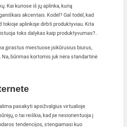
 Kai kuriose iš jų aplinka, kurią
aniškais akcentais. Kodėl? Gal todėl, kad
d tokioje aplinkoje dirbti produktyviau. Kita
zistuoja toks dalykas kaip produktyvumas?..
na įprastus miestuose įsikūrusius biurus,
ė. Na, būrimas kortomis juk nėra standartinė
ternete
alima pasakyti apsižvalgius virtualioje
ėjų, o tai reiškia, kad jie nesiorientuoja į
odaros tendencijos, stengiamasi kuo