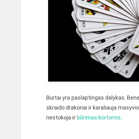
Burtai yra paslaptingas dalykas. Ben
skraido drakonai ir karaliauja masyvi
nestokoja ir
būrimas kortomis
.