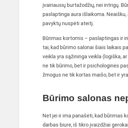
įvairiausių burtažodžių, nei intrigų. 
paslaptinga aura išlaikoma. Neaišku, 
pavyktų nuspėti ateitį.
Būrimas kortomis – paslaptingas ir int
tai, kad būrimo salonai šiais laikais p
veikla yra sąžininga veikla (logiška, 
ne tik būrimo, bet ir psichologinės pa
žmogus ne tik kortas maišo, bet ir yr
Būrimo salonas nep
Net jei ir ima panašėti, kad būrimas 
darbas biure, iš tikro įvaizdžiai gerok