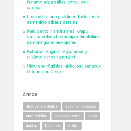
kuriame telpa stilius, emocijos ir
istorijos
Laikrodžiai: nuo praktinės funkcijos iki
asmeninio stiliaus detalės
Palo Santo ir smilkalinės: kvapų
ritualai, erdvės harmonija ir šiuolaikinis
sąmoningumo ieškojimas
Kultūros renginiai regionuose: jų
reikšmė vietos tapatybei
Hialurono rūgšties injekcijos į sąnarius
Ortopedijos Centre
ŽYMOS
aktyvus laisvalaikis
apatinis trikotažas
automobiliai
baidarių nuoma
dalys
dantys
Dovanos
elektra