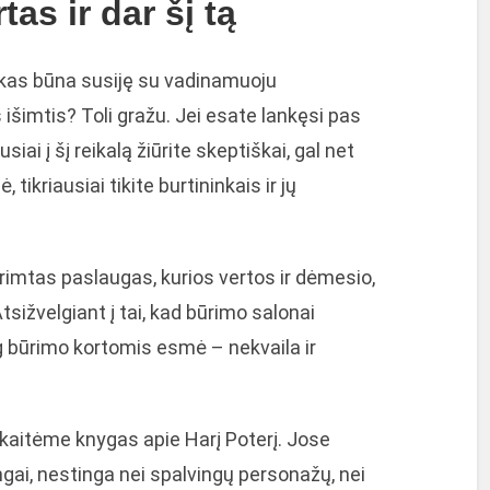
as ir dar šį tą
 kas būna susiję su vadinamuoju
išimtis? Toli gražu. Jei esate lankęsi pas
usiai į šį reikalą žiūrite skeptiškai, gal net
, tikriausiai tikite burtininkais ir jų
a rimtas paslaugas, kurios vertos ir dėmesio,
 Atsižvelgiant į tai, kad būrimo salonai
og būrimo kortomis esmė – nekvaila ir
skaitėme knygas apie Harį Poterį. Jose
gai, nestinga nei spalvingų personažų, nei