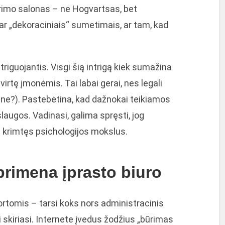
Būrimo salonas – ne Hogvartsas, bet
ar „dekoraciniais“ sumetimais, ar tam, kad
riguojantis. Visgi šią intrigą kiek sumažina
avirtę įmonėmis. Tai labai gerai, nes legali
ar ne?). Pastebėtina, kad dažnokai teikiamos
slaugos. Vadinasi, galima spręsti, jog
a krimtęs psichologijos mokslus.
rimena įprasto biuro
kortomis – tarsi koks nors administracinis
ai skiriasi. Internete įvedus žodžius „būrimas