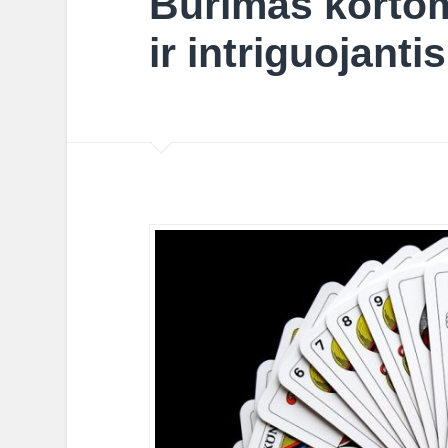
Būrimas kortom
ir intriguojantis