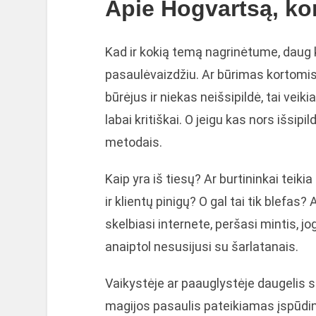
Apie Hogvartsą, kort
Kad ir kokią temą nagrinėtume, daug
pasaulėvaizdžiu. Ar būrimas kortomis 
būrėjus ir niekas neišsipildė, tai veikia
labai kritiškai. O jeigu kas nors išsipildė
metodais.
Kaip yra iš tiesų? Ar burtininkai teiki
ir klientų pinigų? O gal tai tik blefas?
skelbiasi internete, peršasi mintis, j
anaiptol nesusijusi su šarlatanais.
Vaikystėje ar paauglystėje daugelis 
magijos pasaulis pateikiamas įspūdin