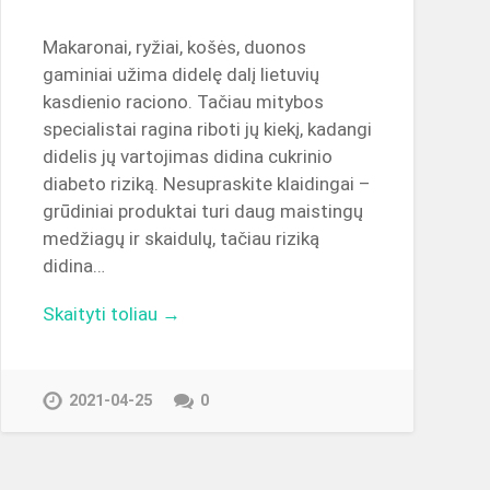
Makaronai, ryžiai, košės, duonos
gaminiai užima didelę dalį lietuvių
kasdienio raciono. Tačiau mitybos
specialistai ragina riboti jų kiekį, kadangi
didelis jų vartojimas didina cukrinio
diabeto riziką. Nesupraskite klaidingai –
grūdiniai produktai turi daug maistingų
medžiagų ir skaidulų, tačiau riziką
didina…
Skaityti toliau →
2021-04-25
0