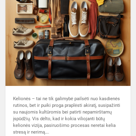
Kelionės – tai ne tik galimybė pailsėti nuo kasdienės
rutinos, bet ir puiki proga praplėsti akiratį, susipažinti
su naujomis kultūromis bei patirti nepamirštamų
įspūdžių. Vis dėlto, kad ir kokia viliojanti būtų
kelionės vizija, pasiruošimo procesas neretai kelia
stresą ir nerimą….