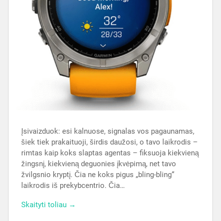
Įsivaizduok: esi kalnuose, signalas vos pagaunamas,
šiek tiek prakaituoji, širdis daužosi, o tavo laikrodis –
rimtas kaip koks slaptas agentas – fiksuoja kiekvieną
žingsnį, kiekvieną deguonies įkvėpimą, net tavo
žvilgsnio kryptį. Čia ne koks pigus „bling-bling“
laikrodis iš prekybcentrio. Čia…
Skaityti toliau →