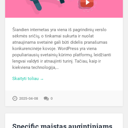
Šiandien internetas yra viena iš pagrindinių verslo
sėkmės sričių, o tinkamai sukurta ir nuolat
atnaujinama svetainė gali būti didelis pranašumas
konkurencinėje kovoje. WordPress yra viena
populiariausių svetainių kūrimo platformų, leidžianti
lengvai valdyti ir atnaujinti turinį. Tačiau, kaip ir
kiekviena technologija,…
Skaityti toliau →
2025-04-08
0
Specific maistas augintiniams