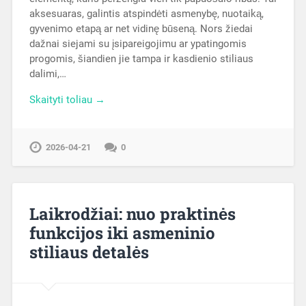
aksesuaras, galintis atspindėti asmenybę, nuotaiką,
gyvenimo etapą ar net vidinę būseną. Nors žiedai
dažnai siejami su įsipareigojimu ar ypatingomis
progomis, šiandien jie tampa ir kasdienio stiliaus
dalimi,…
Skaityti toliau →
2026-04-21
0
Laikrodžiai: nuo praktinės
funkcijos iki asmeninio
stiliaus detalės