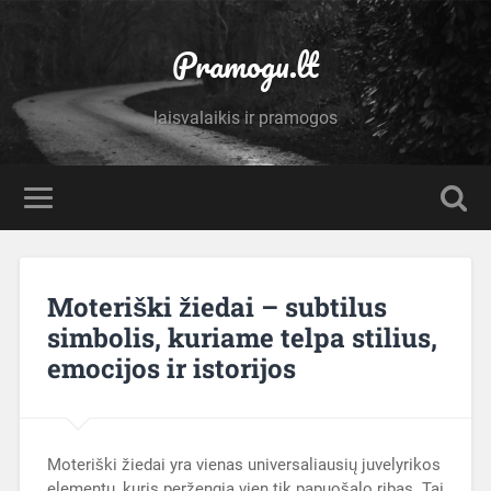
Pramogu.lt
laisvalaikis ir pramogos
Moteriški žiedai – subtilus
simbolis, kuriame telpa stilius,
emocijos ir istorijos
Moteriški žiedai yra vienas universaliausių juvelyrikos
elementų, kuris peržengia vien tik papuošalo ribas. Tai