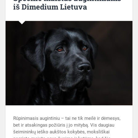
iš Dimedium Lietuva
Rūpinimasis augintiniu – tai ne tik meilė ir dėmesys,
bet ir atsakingas požiūris į jo mitybą. Vis daugiau
šeimininkų ieško aukštos kokybės, moksliškai