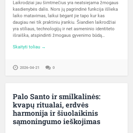
Laikrodziai jau šimtmečius yra neatsiejama žmogaus
kasdienybės dalis. Nors jų pagrindinė funkcija išlieka
laiko matavimas, laikui bėgant jie tapo kur kas
daugiau nei tik praktiniu įrankiu. Šiandien laikrodžiai
yra stiliaus, technologijų ir net asmeninio identiteto
išraiška, atspindinti žmogaus gyvenimo būdą…
Skaityti toliau →
2026-04-21
0
Palo Santo ir smilkalinės:
kvapų ritualai, erdvės
harmonija ir šiuolaikinis
sąmoningumo ieškojimas