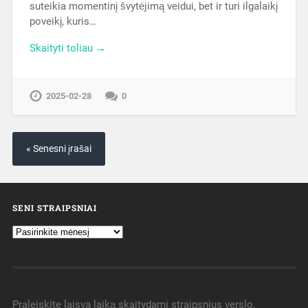
suteikia momentinį švytėjimą veidui, bet ir turi ilgalaikį
poveikį, kuris…
Skaityti toliau →
2025-02-28
0
« Senesni įrašai
SENI STRAIPSNIAI
Praleiskite laisvą laiką skaitydami straipsnius verslo,