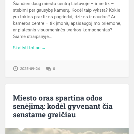
Šiandien daug miesto centrų Lietuvoje – ir ne tik –
stebimi per gausybę kamerų. Kodėl taip vyksta? Kokie
yra tokios praktikos pagrindai, rizikos ir naudos? Ar
kameros centre – tik įmonių apsisaugojimo priemonė,
ar platesnis visuomeninės tvarkos komponentas?
Šiame straipsnyje…
Skaityti toliau →
2025-09-24
0
Miesto oras spartina odos
senėjimą: kodėl gyvenant čia
senstame greičiau