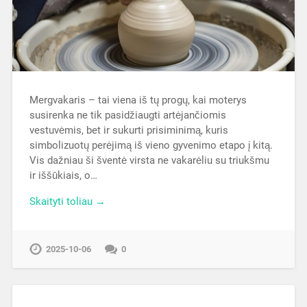
Mergvakaris – tai viena iš tų progų, kai moterys
susirenka ne tik pasidžiaugti artėjančiomis
vestuvėmis, bet ir sukurti prisiminimą, kuris
simbolizuotų perėjimą iš vieno gyvenimo etapo į kitą.
Vis dažniau ši šventė virsta ne vakarėliu su triukšmu
ir iššūkiais, o…
Skaityti toliau →
2025-10-06
0