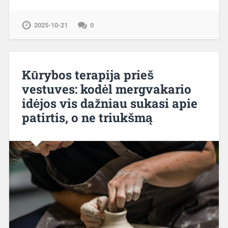
2025-10-21
0
Kūrybos terapija prieš
vestuves: kodėl mergvakario
idėjos vis dažniau sukasi apie
patirtis, o ne triukšmą