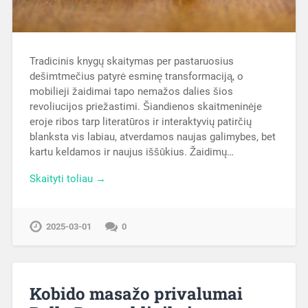
Tradicinis knygų skaitymas per pastaruosius
dešimtmečius patyrė esminę transformaciją, o
mobilieji žaidimai tapo nemažos dalies šios
revoliucijos priežastimi. Šiandienos skaitmeninėje
eroje ribos tarp literatūros ir interaktyvių patirčių
blanksta vis labiau, atverdamos naujas galimybes, bet
kartu keldamos ir naujus iššūkius. Žaidimų…
Skaityti toliau →
2025-03-01
0
Kobido masažo privalumai