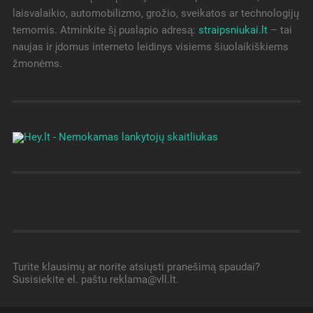
laisvalaikio, automobilizmo, grožio, sveikatos ar technologijų
temomis. Atminkite šį puslapio adresą:
straipsniukai.lt
– tai
naujas ir įdomus interneto leidinys visiems šiuolaikiškiems
žmonėms.
Turite klausimų ar norite atsiųsti pranešimą spaudai?
Susisiekite el. paštu reklama@vll.lt.