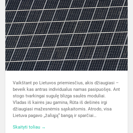
Vaikštant po Lietuvos priemiesčius, akis džiaugiasi –
beveik kas antras individualus namas pasipuošęs. Ant
stogo tvarkingai sugulę blizga saulės moduliai.
Vladas iš kairės jau gamina, Rūta iš dešinės irgi
džiaugiasi mažesnėmis sąskaitomis. Atrodo, visa
Lietuva pagavo „žaliąją“ bangą ir sparčiai…
Skaityti toliau →