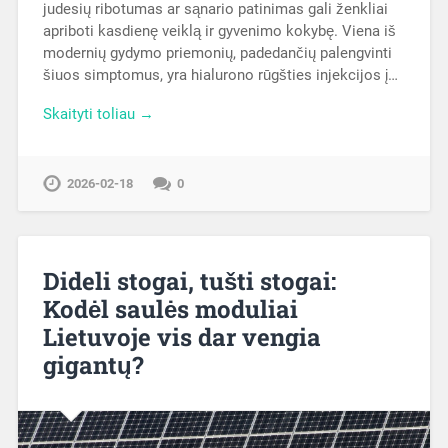
judesių ribotumas ar sąnario patinimas gali ženkliai
apriboti kasdienę veiklą ir gyvenimo kokybę. Viena iš
modernių gydymo priemonių, padedančių palengvinti
šiuos simptomus, yra hialurono rūgšties injekcijos į…
Skaityti toliau →
2026-02-18
0
Dideli stogai, tušti stogai:
Kodėl saulės moduliai
Lietuvoje vis dar vengia
gigantų?