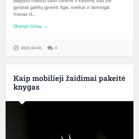
pagrįsto maisto savo šunims ir katėms, kad šie
gyvūnai galėtų gyventi ilgai, sveikai ir laimingai.
Vienas iš…
Skaityti toliau →
2025-04-02
0
Kaip mobilieji žaidimai pakeitė
knygas