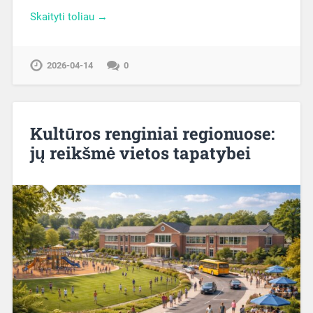
Skaityti toliau →
2026-04-14
0
Kultūros renginiai regionuose:
jų reikšmė vietos tapatybei