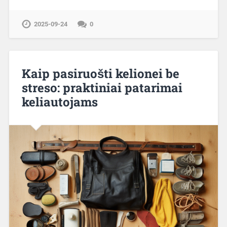
2025-09-24
0
Kaip pasiruošti kelionei be
streso: praktiniai patarimai
keliautojams