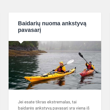
Baidarių nuoma ankstyvą
pavasarį
Jei esate tikras ekstremalas, tai
baidarės ankstyvą pavasarį yra viena iš