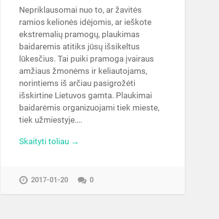
Nepriklausomai nuo to, ar žavitės
ramios kelionės idėjomis, ar ieškote
ekstremalių pramogų, plaukimas
baidaremis atitiks jūsų išsikeltus
lūkesčius. Tai puiki pramoga įvairaus
amžiaus žmonėms ir keliautojams,
norintiems iš arčiau pasigrožėti
išskirtine Lietuvos gamta. Plaukimai
baidarėmis organizuojami tiek mieste,
tiek užmiestyje….
Skaityti toliau →
2017-01-20
0