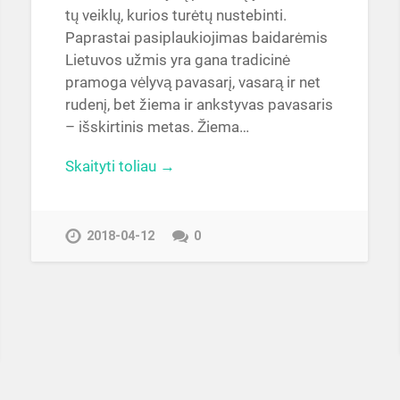
tų veiklų, kurios turėtų nustebinti.
Paprastai pasiplaukiojimas baidarėmis
Lietuvos užmis yra gana tradicinė
pramoga vėlyvą pavasarį, vasarą ir net
rudenį, bet žiema ir ankstyvas pavasaris
– išskirtinis metas. Žiema…
Skaityti toliau →
2018-04-12
0