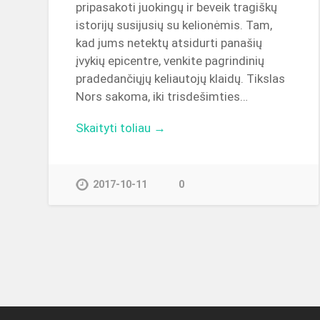
pripasakoti juokingų ir beveik tragiškų
istorijų susijusių su kelionėmis. Tam,
kad jums netektų atsidurti panašių
įvykių epicentre, venkite pagrindinių
pradedančiųjų keliautojų klaidų. Tikslas
Nors sakoma, iki trisdešimties…
Skaityti toliau →
2017-10-11
0