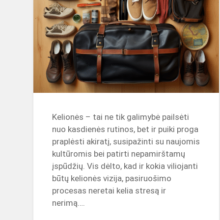
Kelionės – tai ne tik galimybė pailsėti
nuo kasdienės rutinos, bet ir puiki proga
praplėsti akiratį, susipažinti su naujomis
kultūromis bei patirti nepamirštamų
įspūdžių. Vis dėlto, kad ir kokia viliojanti
būtų kelionės vizija, pasiruošimo
procesas neretai kelia stresą ir
nerimą….