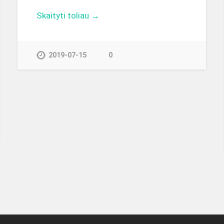
Skaityti toliau →
2019-07-15
0