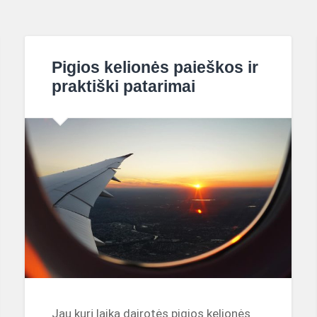
Pigios kelionės paieškos ir
praktiški patarimai
Jau kurį laiką dairotės pigios kelionės