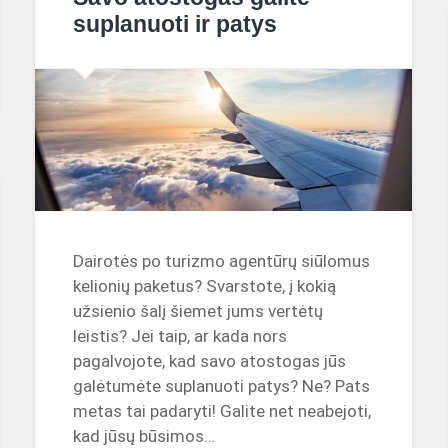
suplanuoti ir patys
Dairotės po turizmo agentūrų siūlomus
kelionių paketus? Svarstote, į kokią
užsienio šalį šiemet jums vertėtų
leistis? Jei taip, ar kada nors
pagalvojote, kad savo atostogas jūs
galėtumėte suplanuoti patys? Ne? Pats
metas tai padaryti! Galite net neabejoti,
kad jūsų būsimos…