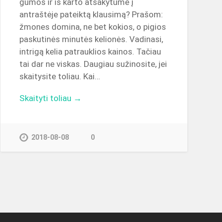
gumos ir iš karto atsakytume į
antraštėje pateiktą klausimą? Prašom:
žmones domina, ne bet kokios, o pigios
paskutinės minutės kelionės. Vadinasi,
intrigą kelia patrauklios kainos. Tačiau
tai dar ne viskas. Daugiau sužinosite, jei
skaitysite toliau. Kai…
Skaityti toliau →
2018-08-08
0