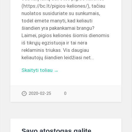
(https://bc.lt/pigios-keliones/), tačiau
nuolatos susiduriate su sunkumais,
todėl ėmėte manyti, kad keliauti
šiandien yra pakankamai brangu?
Laimei, pigios kelionės šiomis dienomis
iš tikrųjų egzistuoja ir tai nėra
reklaminis triukas. Vis daugiau
keliautojų šiandien leidžiasi net…
Skaityti toliau →
2020-02-25
0
Savo atostogas galite