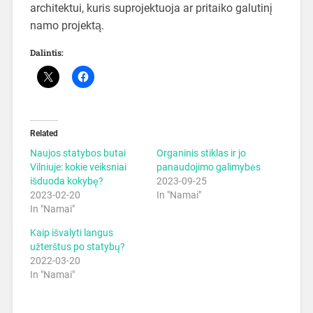
architektui, kuris suprojektuoja ar pritaiko galutinį
namo projektą.
Dalintis:
Related
Naujos statybos butai
Organinis stiklas ir jo
Vilniuje: kokie veiksniai
panaudojimo galimybės
išduoda kokybę?
2023-09-25
2023-02-20
In "Namai"
In "Namai"
Kaip išvalyti langus
užterštus po statybų?
2022-03-20
In "Namai"