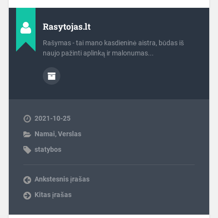
Rasytojas.lt
Rašymas - tai mano kasdieninė aistra, būdas iš
naujo pažinti aplinką ir malonumas...
2021-10-25
Namai
,
Verslas
statybos
Ankstesnis įrašas
Kitas įrašas