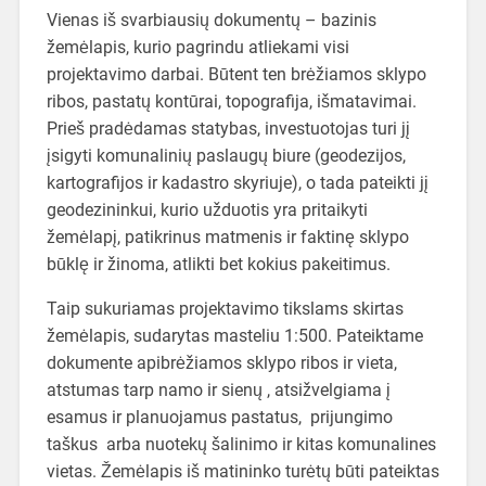
Vienas iš svarbiausių dokumentų – bazinis
žemėlapis, kurio pagrindu atliekami visi
projektavimo darbai. Būtent ten brėžiamos sklypo
ribos, pastatų kontūrai, topografija, išmatavimai.
Prieš pradėdamas statybas, investuotojas turi jį
įsigyti komunalinių paslaugų biure (geodezijos,
kartografijos ir kadastro skyriuje), o tada pateikti jį
geodezininkui, kurio užduotis yra pritaikyti
žemėlapį, patikrinus matmenis ir faktinę sklypo
būklę ir žinoma, atlikti bet kokius pakeitimus.
Taip sukuriamas projektavimo tikslams skirtas
žemėlapis, sudarytas masteliu 1:500. Pateiktame
dokumente apibrėžiamos sklypo ribos ir vieta,
atstumas tarp namo ir sienų , atsižvelgiama į
esamus ir planuojamus pastatus, prijungimo
taškus arba nuotekų šalinimo ir kitas komunalines
vietas. Žemėlapis iš matininko turėtų būti pateiktas