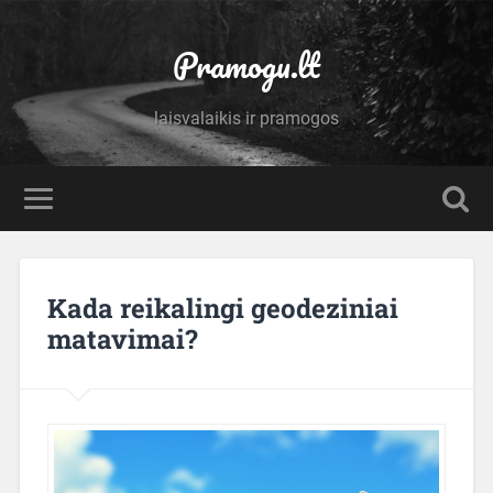
Pramogu.lt
laisvalaikis ir pramogos
Kada reikalingi geodeziniai
matavimai?