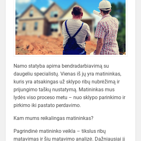
Namo statyba apima bendradarbiavimą su
daugeliu specialistų. Vienas iš jų yra matininkas,
kuris yra atsakingas už sklypo ribų nubrėžimą ir
prijungimo taškų nustatymą. Matininkas mus
lydės viso proceso metu – nuo ​​sklypo parinkimo ir
pirkimo iki pastato perdavimo.
Kam mums reikalingas matininkas?
Pagrindinė matininko veikla – tikslus ribų
matavimas ir šių matavimo analizė. Dažniausiai jį