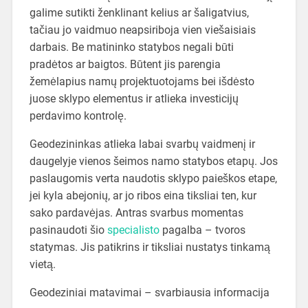
galime sutikti ženklinant kelius ar šaligatvius,
tačiau jo vaidmuo neapsiriboja vien viešaisiais
darbais. Be matininko statybos negali būti
pradėtos ar baigtos. Būtent jis parengia
žemėlapius namų projektuotojams bei išdėsto
juose sklypo elementus ir atlieka investicijų
perdavimo kontrolę.
Geodezininkas atlieka labai svarbų vaidmenį ir
daugelyje vienos šeimos namo statybos etapų. Jos
paslaugomis verta naudotis sklypo paieškos etape,
jei kyla abejonių, ar jo ribos eina tiksliai ten, kur
sako pardavėjas. Antras svarbus momentas
pasinaudoti šio
specialisto
pagalba – tvoros
statymas. Jis patikrins ir tiksliai nustatys tinkamą
vietą.
Geodeziniai matavimai – svarbiausia informacija