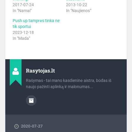
2017-07-24
2013-10-22
In "Namai"
In "Naujienos"
Push up tamprės tinka ne
tik sportui
2023-12-18
In "Mada"
Rasytojas.lt
Rašymas - tai mano kasdieninė aistra, būdas iš
naujo pažinti aplinką ir malonumas...
2020-07-27