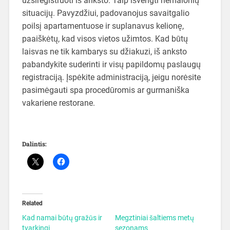
užsiregistruoti iš anksto. Taip išvengti nemalonių
situacijų. Pavyzdžiui, padovanojus savaitgalio
poilsį apartamentuose ir suplanavus kelionę,
paaiškėtų, kad visos vietos užimtos. Kad būtų
laisvas ne tik kambarys su džiakuzi, iš anksto
pabandykite suderinti ir visų papildomų paslaugų
registraciją. Įspėkite administraciją, jeigu norėsite
pasimėgauti spa procedūromis ar gurmaniška
vakariene restorane.
Dalintis:
Related
Kad namai būtų gražūs ir
Megztiniai šaltiems metų
tvarkingi
sezonams