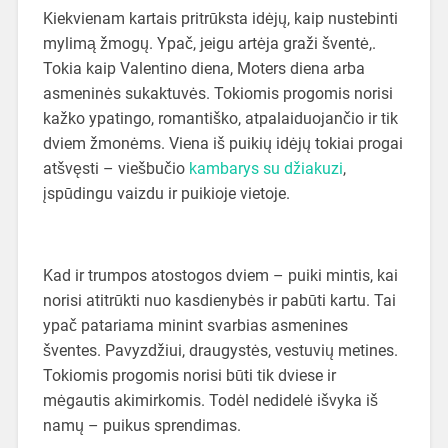
Kiekvienam kartais pritrūksta idėjų, kaip nustebinti
mylimą žmogų. Ypač, jeigu artėja graži šventė,.
Tokia kaip Valentino diena, Moters diena arba
asmeninės sukaktuvės. Tokiomis progomis norisi
kažko ypatingo, romantiško, atpalaiduojančio ir tik
dviem žmonėms. Viena iš puikių idėjų tokiai progai
atšvęsti – viešbučio
kambarys su džiakuzi
,
įspūdingu vaizdu ir puikioje vietoje.
Kad ir trumpos atostogos dviem – puiki mintis, kai
norisi atitrūkti nuo kasdienybės ir pabūti kartu. Tai
ypač patariama minint svarbias asmenines
šventes. Pavyzdžiui, draugystės, vestuvių metines.
Tokiomis progomis norisi būti tik dviese ir
mėgautis akimirkomis. Todėl nedidelė išvyka iš
namų – puikus sprendimas.