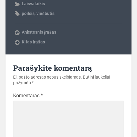
Laisvalaikis
poilsis
,
viešbutis
Ankstesnis įrašas
Kitas įrašas
Parašykite komentarą
El. pašto adresas nebus skelbiamas.
Būtini laukeliai
pažymėti
*
Komentaras
*