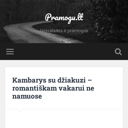
Pramogu.lt
laisvalaikis ir pramogos
Kambarys su džiakuzi –
romantiškam vakarui ne
namuose