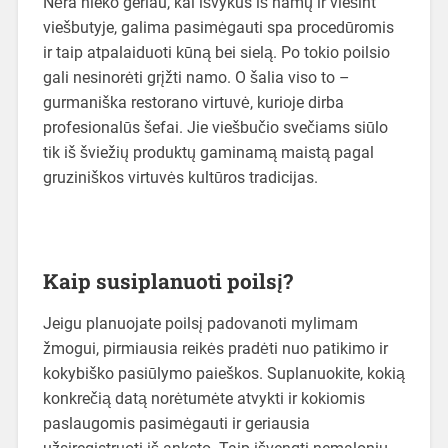
Nėra nieko geriau, kai išvykus iš namų ir viešint
viešbutyje, galima pasimėgauti spa procedūromis
ir taip atpalaiduoti kūną bei sielą. Po tokio poilsio
gali nesinorėti grįžti namo. O šalia viso to –
gurmaniška restorano virtuvė, kurioje dirba
profesionalūs šefai. Jie viešbučio svečiams siūlo
tik iš šviežių produktų gaminamą maistą pagal
gruziniškos virtuvės kultūros tradicijas.
Kaip susiplanuoti poilsį?
Jeigu planuojate poilsį padovanoti mylimam
žmogui, pirmiausia reikės pradėti nuo patikimo ir
kokybiško pasiūlymo paieškos. Suplanuokite, kokią
konkrečią datą norėtumėte atvykti ir kokiomis
paslaugomis pasimėgauti ir geriausia