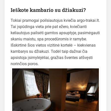
Ieškote kambario su džiakuzi?
Tokiai pramogai poilsiautojus kviečia argo-trakai.lt.
Tai įspūdinga vieta prie pat ežero, kviečianti
keliautojus pailsėti gamtos apsuptyje, pasimėgauti
skaniu maistu, spa procedūromis ir ramybe.
Išskirtinė šios vietos vizitinė kortelė – kiekvienas
kambarys su džiakuzi. Todėl taip dažnai čia
apsistoja įsimylėjėliai, gražias šventes atšvęsti
norinčios poros.