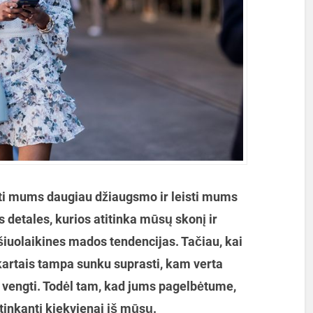
eikti mums daugiau džiaugsmo ir leisti mums
s detales, kurios atitinka mūsų skonį ir
 šiuolaikines mados tendencijas. Tačiau, kai
 kartais tampa sunku suprasti, kam verta
ų vengti. Todėl tam, kad jums pagelbėtume,
tinkantį kiekvienai iš mūsų.