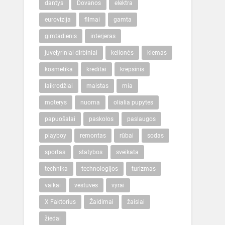
dantys
Dovanos
elektra
eurovizija
filmai
gamta
gimtadienis
interjeras
juvelyriniai dirbiniai
kelionės
kiemas
kosmetika
kreditai
krepsinis
laikrodžiai
maistas
mia
moterys
nuoma
olialia pupytes
papuošalai
paskolos
paslaugos
playboy
remontas
rūbai
sodas
sportas
statybos
sveikata
technika
technologijos
turizmas
vaikai
vestuves
vyrai
X Faktorius
Žaidimai
žaislai
žiedai