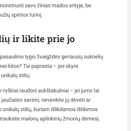
onstruoti savo žinias mados srityje, be
užių spintos turinį.
ių ir likite prie jo
pasaulinio lygio žvaigždės geriausių suknelių
nei kitos? Tai paprasta – jos skyrė
ikalų stilių.
 ryškiai raudoni aukštakulniai – jei jums tai
 jaučiatės savimi, nevenkite jų dėvėti ar
 unikalų stilių, kuriam išlikdamos ištikimos
r trauksite malonų aplinkinių žmonių dėmesį.