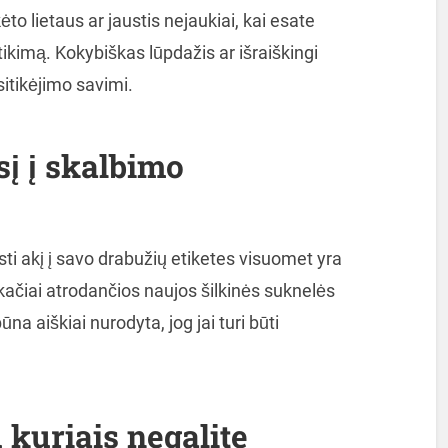
ėto lietaus ar jaustis nejaukiai, kai esate
ikimą. Kokybiškas lūpdažis ar išraiškingi
sitikėjimo savimi.
sį į skalbimo
sti akį į savo drabužių etiketes visuomet yra
ačiai atrodančios naujos šilkinės suknelės
a aiškiai nurodyta, jog jai turi būti
u kuriais negalite