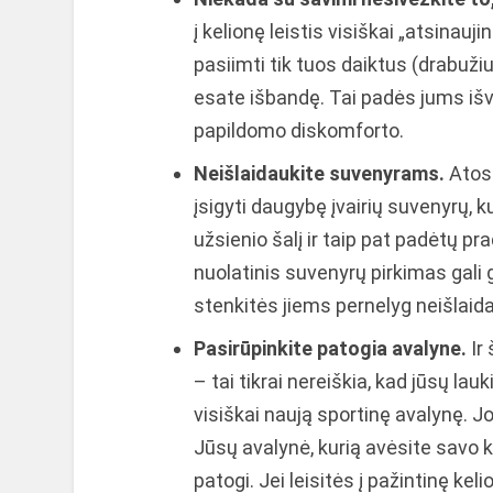
į kelionę leistis visiškai „atsinau
pasiimti tik tuos daiktus (drabužius
esate išbandę. Tai padės jums išv
papildomo diskomforto.
Neišlaidaukite suvenyrams.
Atost
įsigyti daugybę įvairių suvenyrų,
užsienio šalį ir taip pat padėtų p
nuolatinis suvenyrų pirkimas gali g
stenkitės jiems pernelyg neišlaida
Pasirūpinkite patogia avalyne.
Ir 
– tai tikrai nereiškia, kad jūsų l
visiškai naują sportinę avalynę. J
Jūsų avalynė, kurią avėsite savo ke
patogi. Jei leisitės į pažintinę keli