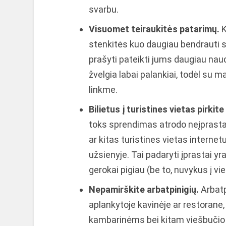
svarbu.
Visuomet teiraukitės patarimų.
K
stenkitės kuo daugiau bendrauti su 
prašyti pateikti jums daugiau naudi
žvelgia labai palankiai, todėl su 
linkme.
Bilietus į turistines vietas pirkite
toks sprendimas atrodo neįprastas
ar kitas turistines vietas internetu 
užsienyje. Tai padaryti įprastai yra
gerokai pigiau (be to, nuvykus į vie
Nepamirškite arbatpinigių.
Arbatp
aplankytoje kavinėje ar restorane, 
kambarinėms bei kitam viešbučio p