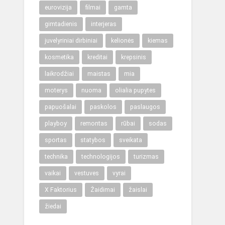
eurovizija
filmai
gamta
gimtadienis
interjeras
juvelyriniai dirbiniai
kelionės
kiemas
kosmetika
kreditai
krepsinis
laikrodžiai
maistas
mia
moterys
nuoma
olialia pupytes
papuošalai
paskolos
paslaugos
playboy
remontas
rūbai
sodas
sportas
statybos
sveikata
technika
technologijos
turizmas
vaikai
vestuves
vyrai
X Faktorius
Žaidimai
žaislai
žiedai