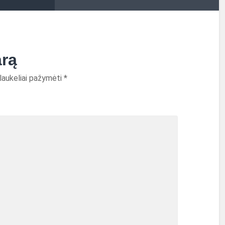
arą
 laukeliai pažymėti
*