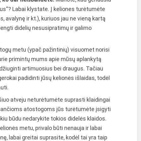
jinus“? Labai klystate. Į keliones turėtumėte
, avalynę ir kt.), kuriuos jau ne vieną kartą
engti didelių nesusipratimų ir galimo
ogų metu (ypač pažintinių) visuomet norisi
 kurie primintų mums apie mūsų aplankytą
radžiuginti artimuosius bei draugus. Tačiau
erokai padidinti jūsų kelionės išlaidas, todėl
uti.
šiuo atveju neturėtumėte suprasti klaidingai
aukiančioms atostogoms jūs turėtumėte įsigyti
okiu būdu nedarykite tokios didelės klaidos.
lionės metu, privalo būti nenauja ir labai
onę, labai greitai suprasite, kodėl tai yra taip