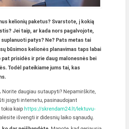
us kelionių paketus? Svarstote, į kokią
stis? Jei taip, ar kada nors pagalvojote,
suplanuoti patys? Ne? Pats metas tai
jūsų būsimos kelionės planavimas taps labai
ip pat prisidės ir prie daug malonesnės bei
ės. Todėl pateikiame jums tai, kas
ms.
.
Norite daugiau sutaupyti? Nepamirškite,
ūti įsigyti internetu, pasinaudojant
 tokia kaip
https://skrendam24.lt/lektuvu-
lėsite išvengti ir didesnių laiko sąnaudų.
, ko dar neišbandėte.
Manote, kad geriausia