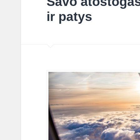
Savo atostogas
ir patys