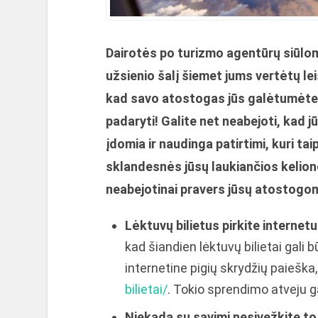
Dairotės po turizmo agentūrų siūlom
užsienio šalį šiemet jums vertėtų lei
kad savo atostogas jūs galėtumėte 
padaryti
!
Galite net neabejoti, kad 
įdomia ir naudinga patirtimi, kuri ta
sklandesnės jūsų laukiančios kelion
neabejotinai pravers jūsų atostogo
Lėktuvų bilietus pirkite internetu
kad šiandien lėktuvų bilietai gali b
internetine pigių skrydžių paieška,
bilietai/
. Tokio sprendimo atveju ga
Niekada su savimi nesivežkite to