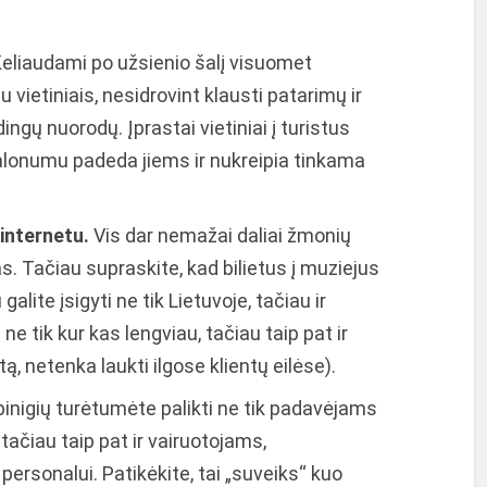
eliaudami po užsienio šalį visuomet
vietiniais, nesidrovint klausti patarimų ir
ngų nuorodų. Įprastai vietiniai į turistus
malonumu padeda jiems ir nukreipia tinkama
 internetu.
Vis dar nemažai daliai žmonių
. Tačiau supraskite, kad bilietus į muziejus
galite įsigyti ne tik Lietuvoje, tačiau ir
 ne tik kur kas lengviau, tačiau taip pat ir
tą, netenka laukti ilgose klientų eilėse).
inigių turėtumėte palikti ne tik padavėjams
tačiau taip pat ir vairuotojams,
ersonalui. Patikėkite, tai „suveiks“ kuo