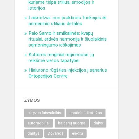
kuriame telpa stilius, emocijos ir
istorijos
Laikrodžiai: nuo praktinės funkcijos iki
asmeninio stiliaus detalės
Palo Santo ir smilkalinės: kvapų
ritualai, erdvės harmonija ir šiuolaikinis
sąmoningumo ieškojimas
Kultūros renginiai regionuose: jų
reikšmė vietos tapatybei
Hialurono rūgšties injekcijos į sąnarius
Ortopedijos Centre
ŽYMOS
aktyvus laisvalaikis
apatinis trikotažas
automobiliai
baidarių nuoma
dalys
dantys
Dovanos
elektra