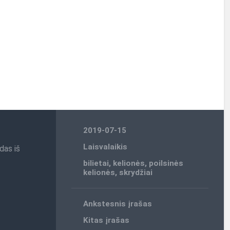
2019-07-15
Laisvalaikis
das iš
bilietai
,
kelionės
,
poilsinės
kelionės
,
skrydžiai
Ankstesnis įrašas
Kitas įrašas