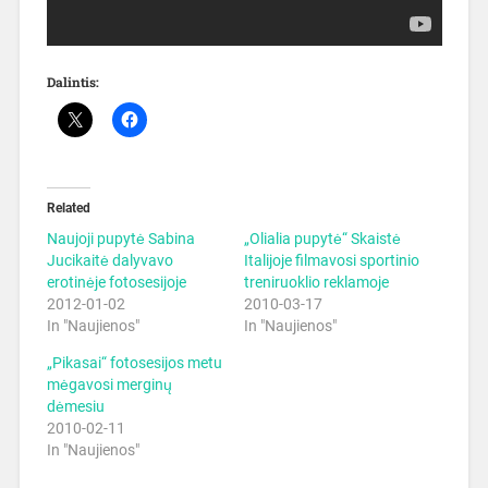
Dalintis:
Related
Naujoji pupytė Sabina
„Olialia pupytė“ Skaistė
Jucikaitė dalyvavo
Italijoje filmavosi sportinio
erotinėje fotosesijoje
treniruoklio reklamoje
2012-01-02
2010-03-17
In "Naujienos"
In "Naujienos"
„Pikasai“ fotosesijos metu
mėgavosi merginų
dėmesiu
2010-02-11
In "Naujienos"