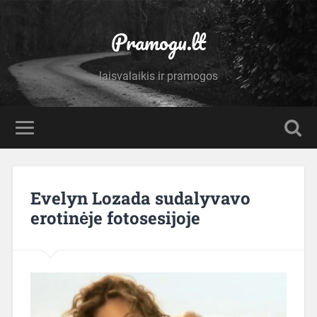
Pramogu.lt
laisvalaikis ir pramogos
Evelyn Lozada sudalyvavo
erotinėje fotosesijoje