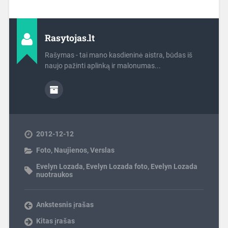
Rasytojas.lt
Rašymas - tai mano kasdieninė aistra, būdas iš
naujo pažinti aplinką ir malonumas...
2012-12-12
Foto
,
Naujienos
,
Verslas
Evelyn Lozada
,
Evelyn Lozada foto
,
Evelyn Lozada
nuotraukos
Ankstesnis įrašas
Kitas įrašas