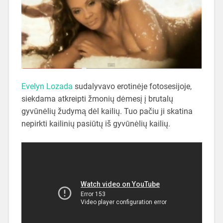
Evelyn Lozada
sudalyvavo erotinėje fotosesijoje,
siekdama atkreipti žmonių dėmesį į brutalų
gyvūnėlių žudymą dėl kailių. Tuo pačiu ji skatina
nepirkti kailinių pasiūtų iš gyvūnėlių kailių.