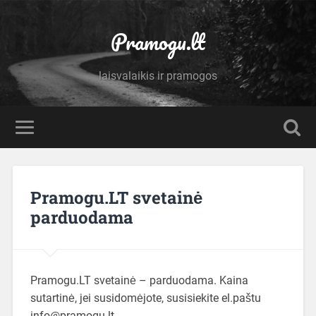
Pramogu.lt
laisvalaikis ir pramogos
Pramogu.LT svetainė
parduodama
Pramogu.LT svetainė – parduodama. Kaina
sutartinė, jei susidomėjote, susisiekite el.paštu
info@pramogu.lt