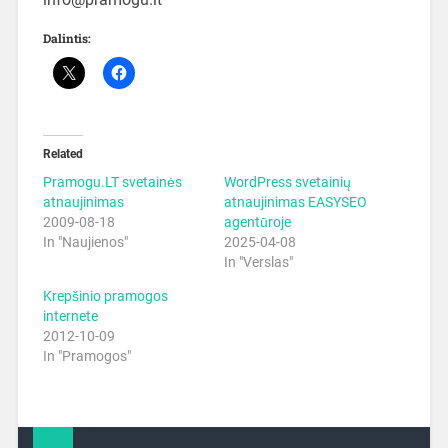
Dalintis:
Related
Pramogu.LT svetainės
WordPress svetainių
atnaujinimas
atnaujinimas EASYSEO
2009-08-18
agentūroje
In "Naujienos"
2025-04-08
In "Verslas"
Krepšinio pramogos
internete
2012-10-09
In "Pramogos"