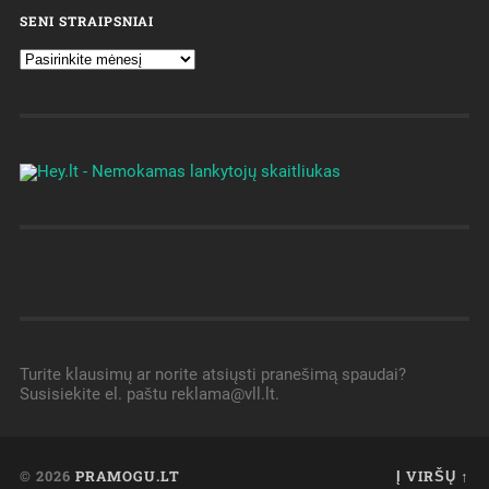
SENI STRAIPSNIAI
Turite klausimų ar norite atsiųsti pranešimą spaudai?
Susisiekite el. paštu reklama@vll.lt.
© 2026
PRAMOGU.LT
Į VIRŠŲ ↑