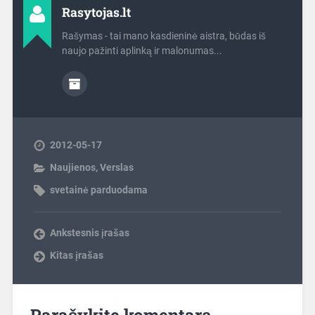
Rasytojas.lt
Rašymas - tai mano kasdieninė aistra, būdas iš
naujo pažinti aplinką ir malonumas...
2012-05-17
Naujienos
,
Verslas
svetainė parduodama
Ankstesnis įrašas
Kitas įrašas
Parašykite komentarą