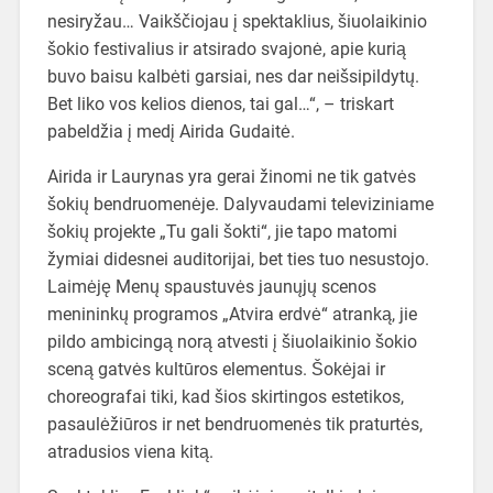
nesiryžau… Vaikščiojau į spektaklius, šiuolaikinio
šokio festivalius ir atsirado svajonė, apie kurią
buvo baisu kalbėti garsiai, nes dar neišsipildytų.
Bet liko vos kelios dienos, tai gal…“, – triskart
pabeldžia į medį Airida Gudaitė.
Airida ir Laurynas yra gerai žinomi ne tik gatvės
šokių bendruomenėje. Dalyvaudami televiziniame
šokių projekte „Tu gali šokti“, jie tapo matomi
žymiai didesnei auditorijai, bet ties tuo nesustojo.
Laimėję Menų spaustuvės jaunųjų scenos
menininkų programos „Atvira erdvė“ atranką, jie
pildo ambicingą norą atvesti į šiuolaikinio šokio
sceną gatvės kultūros elementus. Šokėjai ir
choreografai tiki, kad šios skirtingos estetikos,
pasaulėžiūros ir net bendruomenės tik praturtės,
atradusios viena kitą.