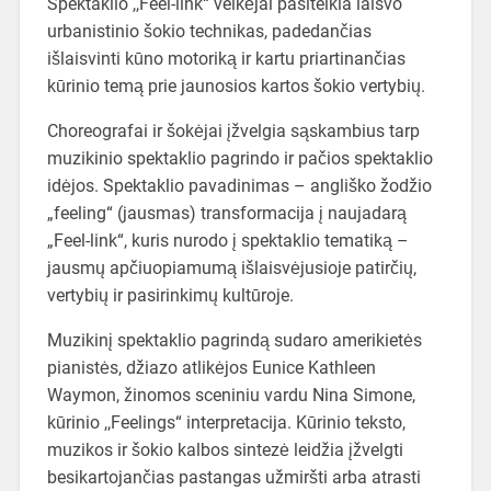
Spektaklio ,,Feel-link“ veikėjai pasitelkia laisvo
urbanistinio šokio technikas, padedančias
išlaisvinti kūno motoriką ir kartu priartinančias
kūrinio temą prie jaunosios kartos šokio vertybių.
Choreografai ir šokėjai įžvelgia sąskambius tarp
muzikinio spektaklio pagrindo ir pačios spektaklio
idėjos. Spektaklio pavadinimas – angliško žodžio
„feeling“ (jausmas) transformacija į naujadarą
„Feel-link“, kuris nurodo į spektaklio tematiką –
jausmų apčiuopiamumą išlaisvėjusioje patirčių,
vertybių ir pasirinkimų kultūroje.
Muzikinį spektaklio pagrindą sudaro amerikietės
pianistės, džiazo atlikėjos Eunice Kathleen
Waymon, žinomos sceniniu vardu Nina Simone,
kūrinio ,,Feelings“ interpretacija. Kūrinio teksto,
muzikos ir šokio kalbos sintezė leidžia įžvelgti
besikartojančias pastangas užmiršti arba atrasti