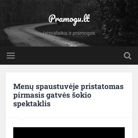
Pramogu.lt
laisvalaikis ir pramogos
Menų spaustuvėje pristatomas
pirmasis gatvės šokio
spektaklis