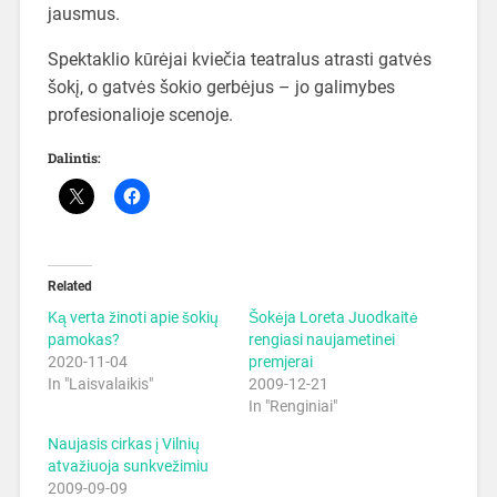
jausmus.
Spektaklio kūrėjai kviečia teatralus atrasti gatvės
šokį, o gatvės šokio gerbėjus – jo galimybes
profesionalioje scenoje.
Dalintis:
Related
Ką verta žinoti apie šokių
Šokėja Loreta Juodkaitė
pamokas?
rengiasi naujametinei
2020-11-04
premjerai
In "Laisvalaikis"
2009-12-21
In "Renginiai"
Naujasis cirkas į Vilnių
atvažiuoja sunkvežimiu
2009-09-09