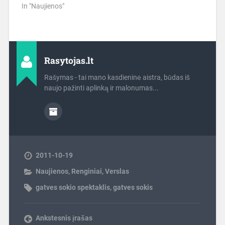
In "Naujienos"
Rasytojas.lt
Rašymas - tai mano kasdieninė aistra, būdas iš
naujo pažinti aplinką ir malonumas...
2011-10-19
Naujienos
,
Renginiai
,
Verslas
gatves sokio spektaklis
,
gatves sokis
Ankstesnis įrašas