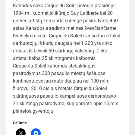
Kanados cirko Cirque du Soleil istorija prasidėjo
1984 m., kuomet jo įkūrėjo Guy Laliberte bei 20
gatvės artistų komanda surengė pasirodymą 450-
asias Kanados atradimo metines švenčiančiame
Kvebeko mieste. Cirque du Soleil iš viso turi 5 tūkst.
darbuotojų, iš kurių daugiau nei 1 200 yra cirko
artistai iš beveik 50 skirtingų valstybių. Cirko
artistai kalba 25 skirtingomis kalbomis.
Cirque du Soleil kuriamus stebuklingus
pasirodymus 300 pasaulio miestų šešiuose
kontinentuose jau matė daugiau nei 100 mln.
žiūrovų. 2010-aisiais metais Cirque du Soleil
skirtinguose pasaulio kampeliuose demonstravo
21 skirtingą pasirodymą, kurį pamatė apie 15 mln.
planetos gyventojų.
Dalintis: