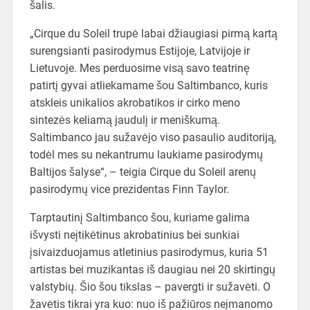
šalis.
„Cirque du Soleil trupė labai džiaugiasi pirmą kartą
surengsianti pasirodymus Estijoje, Latvijoje ir
Lietuvoje. Mes perduosime visą savo teatrinę
patirtį gyvai atliekamame šou Saltimbanco, kuris
atskleis unikalios akrobatikos ir cirko meno
sintezės keliamą jaudulį ir meniškumą.
Saltimbanco jau sužavėjo viso pasaulio auditoriją,
todėl mes su nekantrumu laukiame pasirodymų
Baltijos šalyse“, – teigia Cirque du Soleil arenų
pasirodymų vice prezidentas Finn Taylor.
Tarptautinį Saltimbanco šou, kuriame galima
išvysti neįtikėtinus akrobatinius bei sunkiai
įsivaizduojamus atletinius pasirodymus, kuria 51
artistas bei muzikantas iš daugiau nei 20 skirtingų
valstybių. Šio šou tikslas – pavergti ir sužavėti. O
žavėtis tikrai yra kuo: nuo iš pažiūros neįmanomo