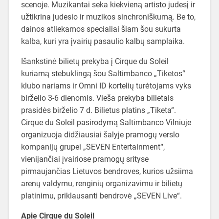
scenoje. Muzikantai seka kiekvieną artisto judesį ir
užtikrina judesio ir muzikos sinchroniškumą. Be to,
dainos atliekamos specialiai šiam šou sukurta
kalba, kuri yra įvairių pasaulio kalbų samplaika.
Išankstinė bilietų prekyba į Cirque du Soleil
kuriamą stebuklingą šou Saltimbanco „Tiketos“
klubo nariams ir Omni ID kortelių turėtojams vyks
birželio 3-6 dienomis. Vieša prekyba bilietais
prasidės birželio 7 d. Bilietus platins „Tiketa“.
Cirque du Soleil pasirodymą Saltimbanco Vilniuje
organizuoja didžiausiai šalyje pramogų verslo
kompanijų grupei „SEVEN Entertainment“,
vienijančiai įvairiose pramogų srityse
pirmaujančias Lietuvos bendroves, kurios užsiima
arenų valdymu, renginių organizavimu ir bilietų
platinimu, priklausanti bendrovė „SEVEN Live“.
Apie Cirque du Soleil