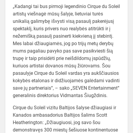
„Kadangi tai bus pirmoji legendinio Cirque du Soleil
artistų viešnagė mūsų šalyje, lietuviai turės
unikalią galimybę išvysti visą pasaulį pakerėjusį
spektaklį, kuris privers nuo realybės atitrūkti ir į
nežemišką pasaulį pasinerti kiekvieną jį stebintį.
Mes labai džiaugiamės, jog po trijų metų derybų
mums pagaliau pavyko pas save pasikviesti šią
trupę ir taip prisidėti prie neišdildomų įspūdžių,
kuriuos artistai dovanos mūsų žiūrovams. Šou
pasaulyje Cirque du Soleil vardas yra aukščiausios
kokybės etalonas ir didžiuojamės galėdami vadinti
save jų partneriais“, – sako „SEVEN Entertainment“
generalinis direktorius Vidmantas Šiugždinis.
Cirque du Soleil vizitu Baltijos šalyse džiaugiasi ir
Kanados ambasadorius Baltijos šalims Scott
Heatherington: „Džiaugiuosi, jog savo šou
demonstravęs 300 miestų šešiuose kontinentuose