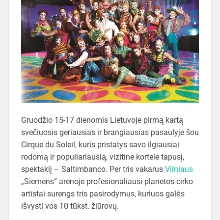
Gruodžio 15-17 dienomis Lietuvoje pirmą kartą
svečiuosis geriausias ir brangiausias pasaulyje šou
Cirque du Soleil, kuris pristatys savo ilgiausiai
rodomą ir populiariausią, vizitine kortele tapusį,
spektaklį – Saltimbanco. Per tris vakarus
Vilniaus
„Siemens“ arenoje profesionaliausi planetos cirko
artistai surengs tris pasirodymus, kuriuos galės
išvysti vos 10 tūkst. žiūrovų.