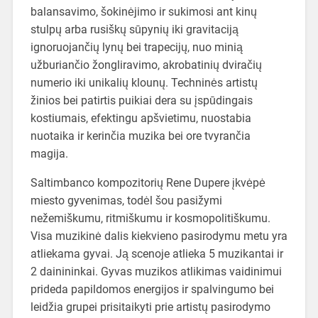
balansavimo, šokinėjimo ir sukimosi ant kinų
stulpų arba rusiškų sūpynių iki gravitaciją
ignoruojančių lynų bei trapecijų, nuo minią
užburiančio žongliravimo, akrobatinių dviračių
numerio iki unikalių klounų. Techninės artistų
žinios bei patirtis puikiai dera su įspūdingais
kostiumais, efektingu apšvietimu, nuostabia
nuotaika ir kerinčia muzika bei ore tvyrančia
magija.
Saltimbanco kompozitorių Rene Dupere įkvėpė
miesto gyvenimas, todėl šou pasižymi
nežemiškumu, ritmiškumu ir kosmopolitiškumu.
Visa muzikinė dalis kiekvieno pasirodymu metu yra
atliekama gyvai. Ją scenoje atlieka 5 muzikantai ir
2 dainininkai. Gyvas muzikos atlikimas vaidinimui
prideda papildomos energijos ir spalvingumo bei
leidžia grupei prisitaikyti prie artistų pasirodymo