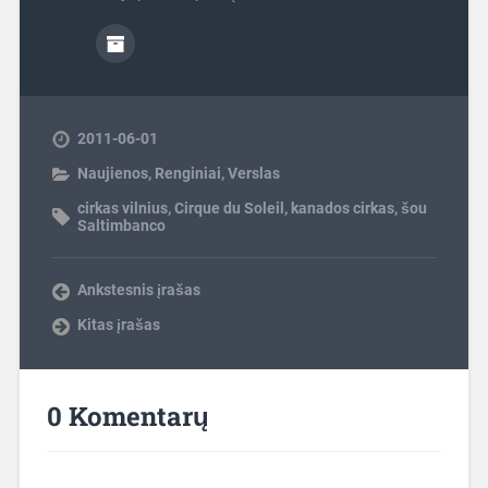
2011-06-01
Naujienos
,
Renginiai
,
Verslas
cirkas vilnius
,
Cirque du Soleil
,
kanados cirkas
,
šou
Saltimbanco
Ankstesnis įrašas
Kitas įrašas
0 Komentarų