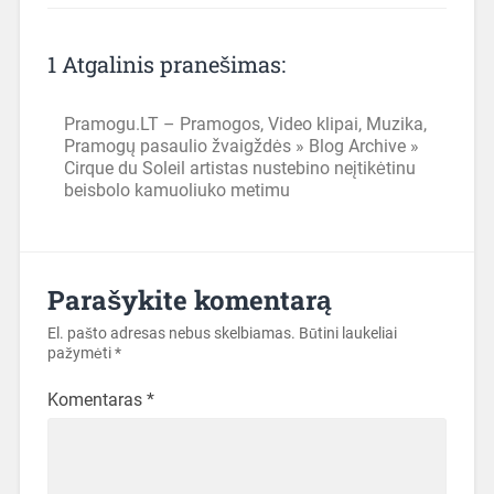
1 Atgalinis pranešimas:
Pramogu.LT – Pramogos, Video klipai, Muzika,
Pramogų pasaulio žvaigždės » Blog Archive »
Cirque du Soleil artistas nustebino neįtikėtinu
beisbolo kamuoliuko metimu
Parašykite komentarą
El. pašto adresas nebus skelbiamas.
Būtini laukeliai
pažymėti
*
Komentaras
*