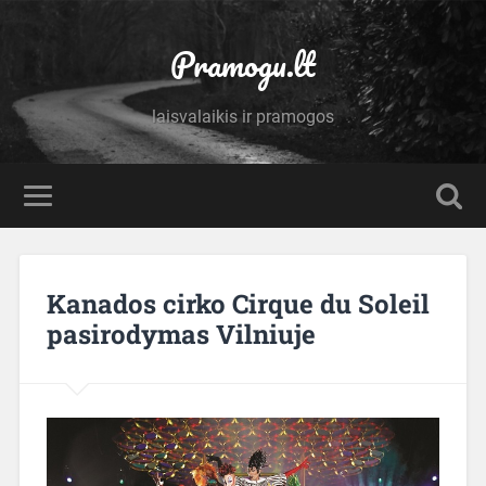
Pramogu.lt
laisvalaikis ir pramogos
Kanados cirko Cirque du Soleil
pasirodymas Vilniuje