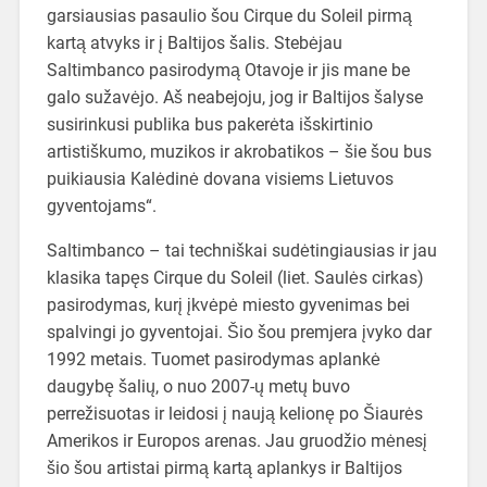
garsiausias pasaulio šou Cirque du Soleil pirmą
kartą atvyks ir į Baltijos šalis. Stebėjau
Saltimbanco pasirodymą Otavoje ir jis mane be
galo sužavėjo. Aš neabejoju, jog ir Baltijos šalyse
susirinkusi publika bus pakerėta išskirtinio
artistiškumo, muzikos ir akrobatikos – šie šou bus
puikiausia Kalėdinė dovana visiems Lietuvos
gyventojams“.
Saltimbanco – tai techniškai sudėtingiausias ir jau
klasika tapęs Cirque du Soleil (liet. Saulės cirkas)
pasirodymas, kurį įkvėpė miesto gyvenimas bei
spalvingi jo gyventojai. Šio šou premjera įvyko dar
1992 metais. Tuomet pasirodymas aplankė
daugybę šalių, o nuo 2007-ų metų buvo
perrežisuotas ir leidosi į naują kelionę po Šiaurės
Amerikos ir Europos arenas. Jau gruodžio mėnesį
šio šou artistai pirmą kartą aplankys ir Baltijos