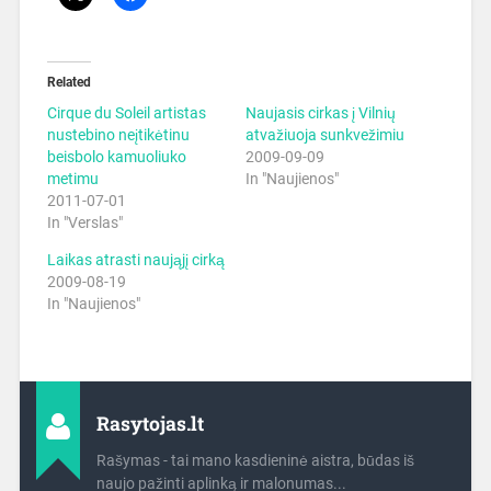
Related
Cirque du Soleil artistas
Naujasis cirkas į Vilnių
nustebino neįtikėtinu
atvažiuoja sunkvežimiu
beisbolo kamuoliuko
2009-09-09
metimu
In "Naujienos"
2011-07-01
In "Verslas"
Laikas atrasti naująjį cirką
2009-08-19
In "Naujienos"
Rasytojas.lt
Rašymas - tai mano kasdieninė aistra, būdas iš
naujo pažinti aplinką ir malonumas...