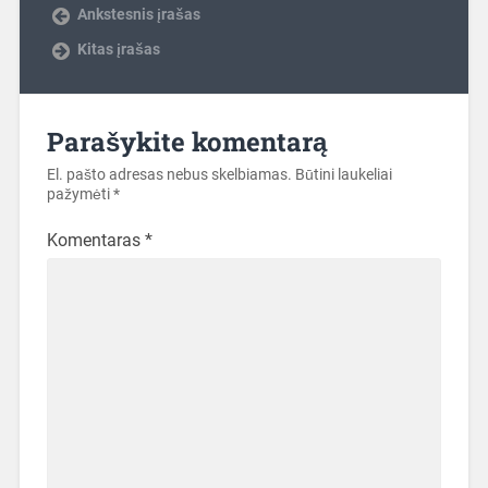
Ankstesnis įrašas
Kitas įrašas
Parašykite komentarą
El. pašto adresas nebus skelbiamas.
Būtini laukeliai
pažymėti
*
Komentaras
*