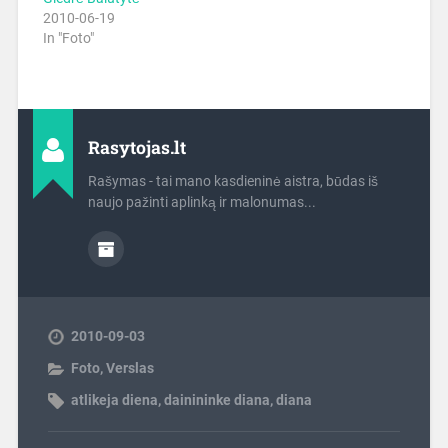
2010-06-19
In "Foto"
Rasytojas.lt
Rašymas - tai mano kasdieninė aistra, būdas iš
naujo pažinti aplinką ir malonumas...
2010-09-03
Foto
,
Verslas
atlikeja diena
,
dainininke diana
,
diana