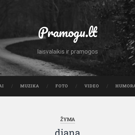
Pramogu.lt
laisvalaikis ir pramogos
AI
MUZIKA
FOTO
VIDEO
HUMOR
ŽYMA
diana