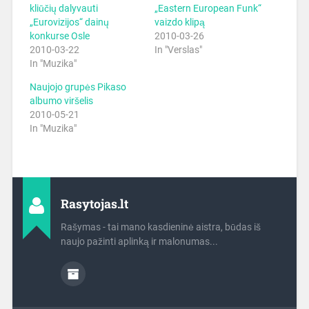
kliūčių dalyvauti
„Eastern European Funk“
„Eurovizijos“ dainų
vaizdo klipą
konkurse Osle
2010-03-26
2010-03-22
In "Verslas"
In "Muzika"
Naujojo grupės Pikaso
albumo viršelis
2010-05-21
In "Muzika"
Rasytojas.lt
Rašymas - tai mano kasdieninė aistra, būdas iš
naujo pažinti aplinką ir malonumas...