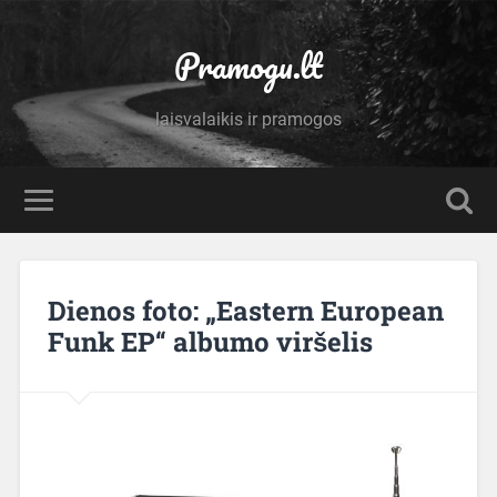
Pramogu.lt
laisvalaikis ir pramogos
Dienos foto: „Eastern European
Funk EP“ albumo viršelis