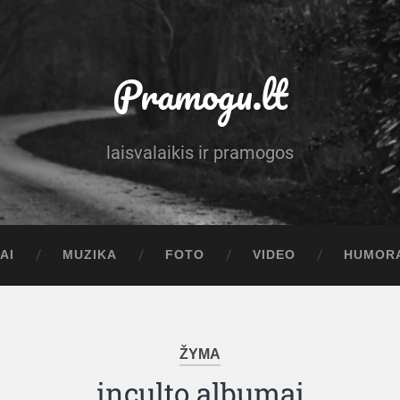
Pramogu.lt
laisvalaikis ir pramogos
AI
MUZIKA
FOTO
VIDEO
HUMOR
ŽYMA
inculto albumai