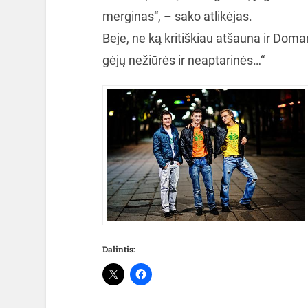
merginas“, – sako atlikėjas.
Beje, ne ką kritiškiau atšauna ir Doma
gėjų nežiūrės ir neaptarinės…“
Dalintis: