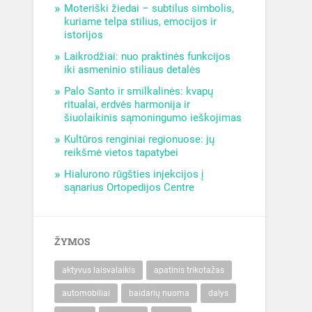
Moteriški žiedai – subtilus simbolis,
kuriame telpa stilius, emocijos ir
istorijos
Laikrodžiai: nuo praktinės funkcijos
iki asmeninio stiliaus detalės
Palo Santo ir smilkalinės: kvapų
ritualai, erdvės harmonija ir
šiuolaikinis sąmoningumo ieškojimas
Kultūros renginiai regionuose: jų
reikšmė vietos tapatybei
Hialurono rūgšties injekcijos į
sąnarius Ortopedijos Centre
ŽYMOS
aktyvus laisvalaikis
apatinis trikotažas
automobiliai
baidarių nuoma
dalys