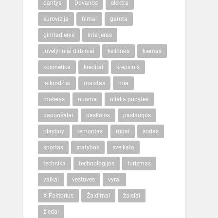
dantys
Dovanos
elektra
eurovizija
filmai
gamta
gimtadienis
interjeras
juvelyriniai dirbiniai
kelionės
kiemas
kosmetika
kreditai
krepsinis
laikrodžiai
maistas
mia
moterys
nuoma
olialia pupytes
papuošalai
paskolos
paslaugos
playboy
remontas
rūbai
sodas
sportas
statybos
sveikata
technika
technologijos
turizmas
vaikai
vestuves
vyrai
X Faktorius
Žaidimai
žaislai
žiedai