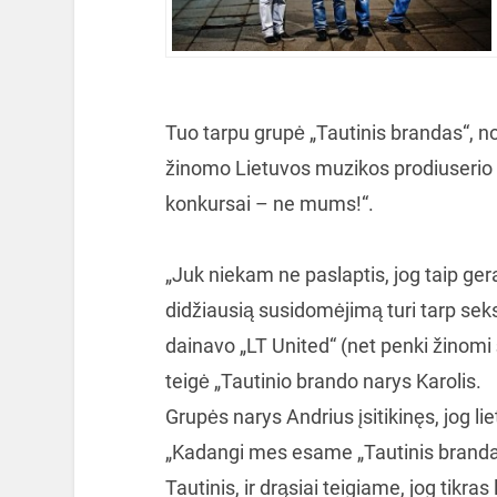
Tuo tarpu grupė „Tautinis brandas“, no
žinomo Lietuvos muzikos prodiuserio at
konkursai – ne mums!“.
„Juk niekam ne paslaptis, jog taip ge
didžiausią susidomėjimą turi tarp sek
dainavo „LT United“ (net penki žinomi 
teigė „Tautinio brando narys Karolis.
Grupės narys Andrius įsitikinęs, jog l
„Kadangi mes esame „Tautinis brand
Tautinis, ir drąsiai teigiame, jog tikra