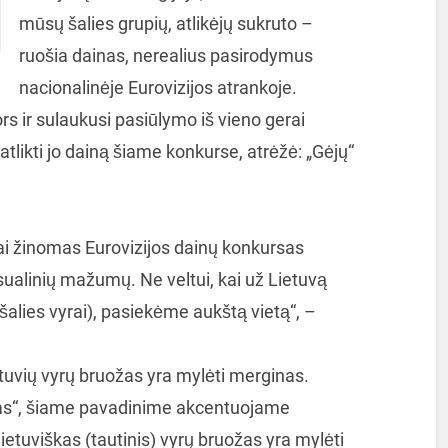
mūsų šalies grupių, atlikėjų sukruto –
ruošia dainas, nerealius pasirodymus
nacionalinėje Eurovizijos atrankoje.
rs ir sulaukusi pasiūlymo iš vieno gerai
likti jo dainą šiame konkurse, atrėžė: „Gėjų“
rai žinomas Eurovizijos dainų konkursas
sualinių mažumų. Ne veltui, kai už Lietuvą
šalies vyrai), pasiekėme aukštą vietą“, –
ietuvių vyrų bruožas yra mylėti merginas.
as“, šiame pavadinime akcentuojame
s lietuviškas (tautinis) vyrų bruožas yra mylėti