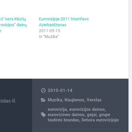
o“ nėra kliūčių
Eurovizijoje 2011 triumfavo
rovizijos“ dainų
Azerbaidžanas
e
2011-05-15
In "Muzika"
2010-01-14
Muzika
,
Naujienos
,
Verslas
būdas iš
eurovizija
,
eurovizijos dainos
,
eurovizines dainos
,
gejai
,
grupe
tautinis brandas
,
lietuva eurovizijoje