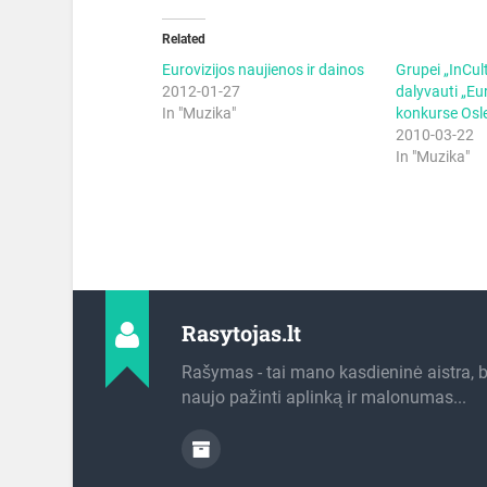
Related
Eurovizijos naujienos ir dainos
Grupei „InCult
2012-01-27
dalyvauti „Eu
In "Muzika"
konkurse Osl
2010-03-22
In "Muzika"
Rasytojas.lt
Rašymas - tai mano kasdieninė aistra, 
naujo pažinti aplinką ir malonumas...