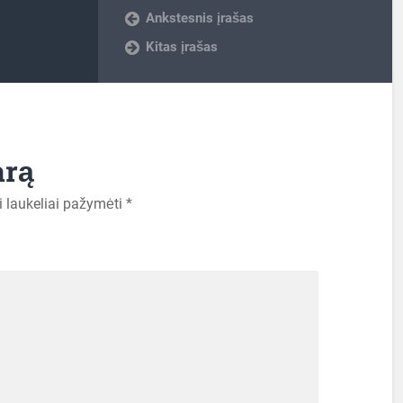
Ankstesnis įrašas
Kitas įrašas
arą
i laukeliai pažymėti
*