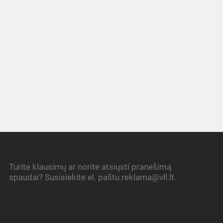
Turite klausimų ar norite atsiųsti pranešimą
spaudai? Susisiekite el. paštu reklama@vll.lt.