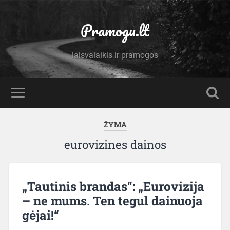
Pramogu.lt
laisvalaikis ir pramogos
ŽYMA
eurovizines dainos
„Tautinis brandas“: „Eurovizija
– ne mums. Ten tegul dainuoja
gėjai!“