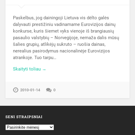
Paskelbus, jog dainingoji Lietuva vis dėlto galės
dalyvauti prestižiniu vadinamame Eurovizijos dainų
konkurse, kuris šiemet vyks vienoje iš brangiausių
pasaulio valstybių – Norvegijoje, nemaža dalis mūsų
šalies grupių, atlikėjų sukruto – ruošia dainas,
nerealius pasirodymus nacionalinėje Eurovizijos
atrankoje. Tuo tarpu…
Skaityti toliau →
2010-01-14
0
SENI STRAIPSNIAI