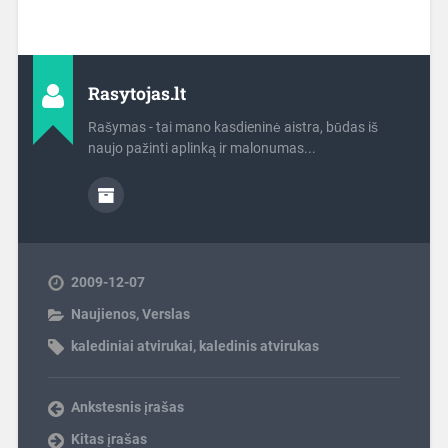
Rasytojas.lt
Rašymas - tai mano kasdieninė aistra, būdas iš
naujo pažinti aplinką ir malonumas...
2009-12-07
Naujienos
,
Verslas
kalediniai atvirukai
,
kaledinis atvirukas
Ankstesnis įrašas
Kitas įrašas