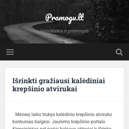
Pramogu.lt
laisvalaikis ir pramogos
Išrinkti gražiausi kalėdiniai
krepšinio atvirukai
Mėnesį laiko trukęs kalėdinio krepšinio atviruko
konkursas baigėsi. Jaunimo krepšinio portalo
Krepsininkas.net
nariai balsavo aktyviai ir išrinko