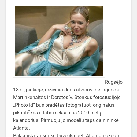
Rugsėjo
18 d., jaukioje, neseniai duris atvėrusioje Ingridos
Martinkėnaitės ir Dorotos V. Stonkus fotostudijoje
„Photo Id“ bus pradėtas fotografuoti originalus,
pikantiškas ir labai seksualus 2010 metų
kalendorius. Pirmuoju jo modeliu taps dainininkė
Atlanta.
Paklausta, ar sunku buvo įkalbėti Atlantą pozuoti