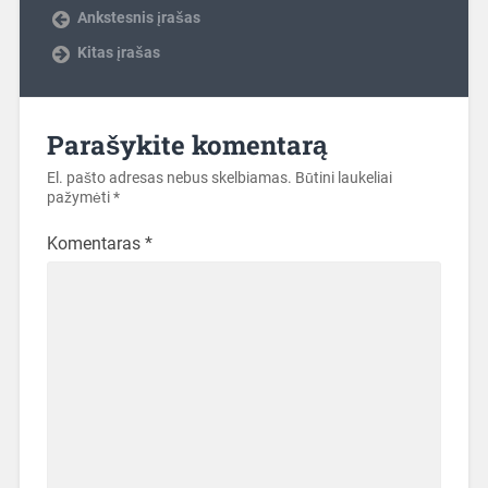
Ankstesnis įrašas
Kitas įrašas
Parašykite komentarą
El. pašto adresas nebus skelbiamas.
Būtini laukeliai
pažymėti
*
Komentaras
*