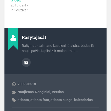
(video)
2010-02-17
In "Muzika"
Rasytojas.lt
Rašymas - tai mano kasdieninė aistra, būdas iš
naujo pažinti aplinką ir malonumas...
2009-09-18
Naujienos
,
Renginiai
,
Verslas
atlanta
,
atlanta foto
,
atlanta nuoga
,
kalendorius