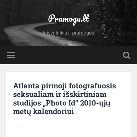
Pramogu.lt
laisvalaikis ir pramogos
Atlanta pirmoji fotografuosis
seksualiam ir išskirtiniam
studijos „Photo Id“ 2010-ųjų
metų kalendoriui