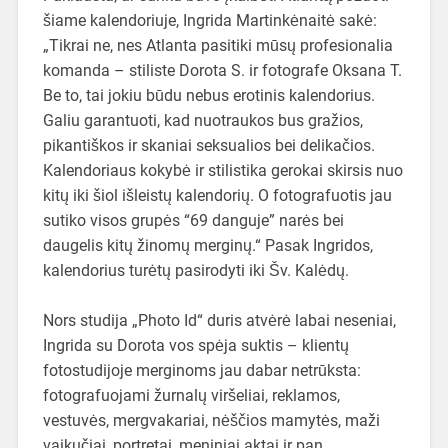
šiame kalendoriuje, Ingrida Martinkėnaitė sakė:
„Tikrai ne, nes Atlanta pasitiki mūsų profesionalia
komanda – stiliste Dorota S. ir fotografe Oksana T.
Be to, tai jokiu būdu nebus erotinis kalendorius.
Galiu garantuoti, kad nuotraukos bus gražios,
pikantiškos ir skaniai seksualios bei delikačios.
Kalendoriaus kokybė ir stilistika gerokai skirsis nuo
kitų iki šiol išleistų kalendorių. O fotografuotis jau
sutiko visos grupės “69 danguje” narės bei
daugelis kitų žinomų merginų.“ Pasak Ingridos,
kalendorius turėtų pasirodyti iki Šv. Kalėdų.
Nors studija „Photo Id“ duris atvėrė labai neseniai,
Ingrida su Dorota vos spėja suktis – klientų
fotostudijoje merginoms jau dabar netrūksta:
fotografuojami žurnalų viršeliai, reklamos,
vestuvės, mergvakariai, nėščios mamytės, maži
vaikučiai, portretai, meniniai aktai ir pan.