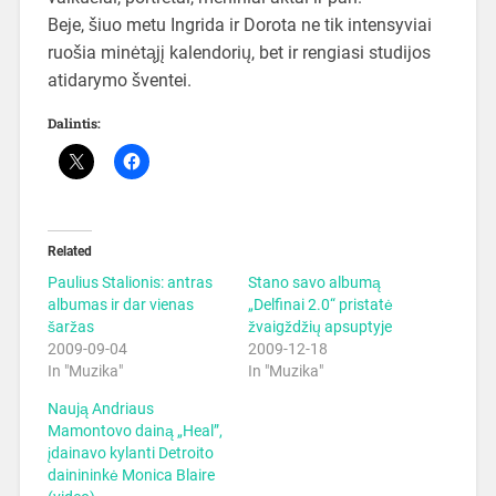
Beje, šiuo metu Ingrida ir Dorota ne tik intensyviai
ruošia minėtąjį kalendorių, bet ir rengiasi studijos
atidarymo šventei.
Dalintis:
Related
Paulius Stalionis: antras
Stano savo albumą
albumas ir dar vienas
„Delfinai 2.0“ pristatė
šaržas
žvaigždžių apsuptyje
2009-09-04
2009-12-18
In "Muzika"
In "Muzika"
Naują Andriaus
Mamontovo dainą „Heal”,
įdainavo kylanti Detroito
dainininkė Monica Blaire