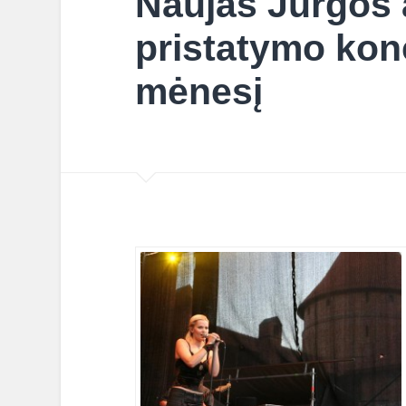
Naujas Jurgos 
pristatymo konc
mėnesį