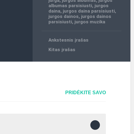
jurga
,
jurgos albumas
,
jurgos
albumas parsisiusti
,
jurgos
daina
,
jurgos daina parsisiusti
,
jurgos dainos
,
jurgos dainos
parsisiusti
,
jurgos muzika
Ankstesnis įrašas
Kitas įrašas
PRIDĖKITE SAVO