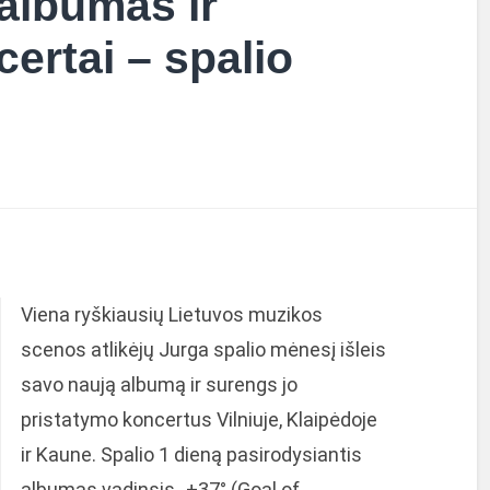
albumas ir
ertai – spalio
Viena ryškiausių Lietuvos muzikos
scenos atlikėjų Jurga spalio mėnesį išleis
savo naują albumą ir surengs jo
pristatymo koncertus Vilniuje, Klaipėdoje
ir Kaune. Spalio 1 dieną pasirodysiantis
albumas vadinsis „+37° (Goal of