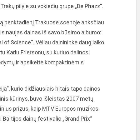
 Trakų pilyje su vokiečių grupe „De Phazz“.
rtą penktadienį Trakuose scenoje anksčiau
 tris naujas dainas iš savo būsimo albumo:
oal of Science“. Vėliau dainininkė daug laiko
u Karlu Friersonu, su kuriuo dalinosi
irodymų ir apsikeitė kompaktinėmis
a“, kurio didžiausiais hitais tapo dainos
inis kūrinys, buvo išleistas 2007 metų
utinius prizus, kaip MTV Europos muzikos
 Baltijos dainų festivalio „Grand Prix“