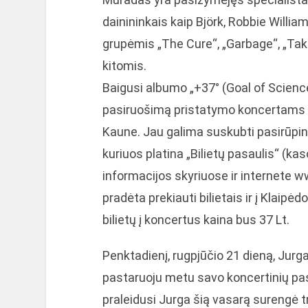
dainininkais kaip Björk, Robbie William
grupėmis „The Cure“, „Garbage“, „Take
kitomis.
Baigusi albumo „+37° (Goal of Scienc
pasiruošimą pristatymo koncertams su
Kaune. Jau galima suskubti pasirūpinti
kuriuos platina „Bilietų pasaulis“ (k
informacijos skyriuose ir internete ww
pradėta prekiauti bilietais ir į Klaip
bilietų į koncertus kaina bus 37 Lt.
Penktadienį, rugpjūčio 21 dieną, Jurga
pastaruoju metu savo koncertinių pas
praleidusi Jurga šią vasarą surengė tr