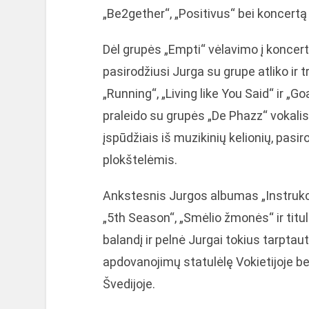
„Be2gether“, „Positivus“ bei koncertą
Dėl grupės „Empti“ vėlavimo į konce
pasirodžiusi Jurga su grupe atliko ir
„Running“, „Living like You Said“ ir „G
praleido su grupės „De Phazz“ vokalist
įspūdžiais iš muzikinių kelionių, pas
plokštelėmis.
Ankstesnis Jurgos albumas „Instrukcij
„5th Season“, „Smėlio žmonės“ ir titul
balandį ir pelnė Jurgai tokius tarpta
apdovanojimų statulėlę Vokietijoje bei
Švedijoje.