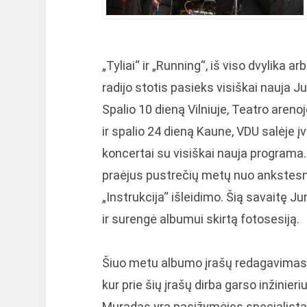
„Tyliai“ ir „Running“, iš viso dvylika a
radijo stotis pasieks visiškai nauja 
Spalio 10 dieną Vilniuje, Teatro areno
ir spalio 24 dieną Kaune, VDU salėje 
koncertai su visiškai nauja programa
praėjus pustrečių metų nuo ankstes
„Instrukcija“ išleidimo. Šią savaitę J
ir surengė albumui skirtą fotosesiją.
Šiuo metu albumo įrašų redagavimas 
kur prie šių įrašų dirba garso inžini
Muradas yra pasižymėjęs specialistas