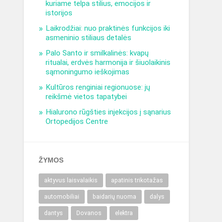
kuriame telpa stilius, emocijos ir
istorijos
Laikrodžiai: nuo praktinės funkcijos iki
asmeninio stiliaus detalės
Palo Santo ir smilkalinės: kvapų
ritualai, erdvės harmonija ir šiuolaikinis
sąmoningumo ieškojimas
Kultūros renginiai regionuose: jų
reikšmė vietos tapatybei
Hialurono rūgšties injekcijos į sąnarius
Ortopedijos Centre
ŽYMOS
aktyvus laisvalaikis
apatinis trikotažas
automobiliai
baidarių nuoma
dalys
dantys
Dovanos
elektra