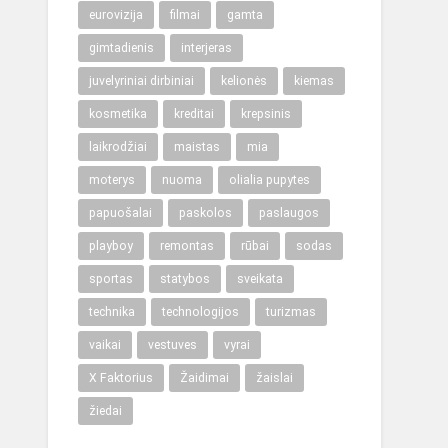
eurovizija
filmai
gamta
gimtadienis
interjeras
juvelyriniai dirbiniai
kelionės
kiemas
kosmetika
kreditai
krepsinis
laikrodžiai
maistas
mia
moterys
nuoma
olialia pupytes
papuošalai
paskolos
paslaugos
playboy
remontas
rūbai
sodas
sportas
statybos
sveikata
technika
technologijos
turizmas
vaikai
vestuves
vyrai
X Faktorius
Žaidimai
žaislai
žiedai