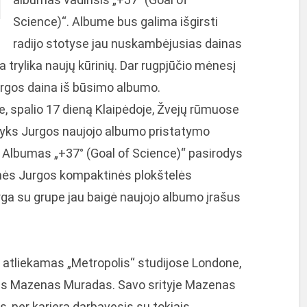
Science)“. Albume bus galima išgirsti
radijo stotyse jau nuskambėjusias dainas
rba trylika naujų kūrinių. Dar rugpjūčio mėnesį
Jurgos daina iš būsimo albumo.
je, spalio 17 dieną Klaipėdoje, Žvejų rūmuose
įvyks Jurgos naujojo albumo pristatymo
. Albumas „+37° (Goal of Science)“ pasirodys
nės Jurgos kompaktinės plokštelės
urga su grupe jau baigė naujojo albumo įrašus
atliekamas „Metropolis“ studijose Londone,
erius Mazenas Muradas. Savo srityje Mazenas
, per karjerą darbavęsis su tokiais