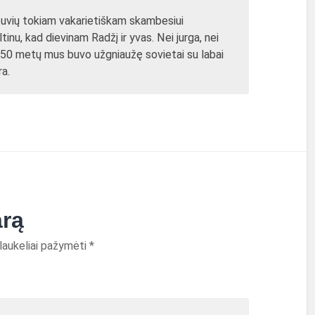
uvių tokiam vakarietiškam skambesiui
inu, kad dievinam Radžį ir yvas. Nei jurga, nei
d 50 metų mus buvo užgniaužę sovietai su labai
ra.
arą
 laukeliai pažymėti
*