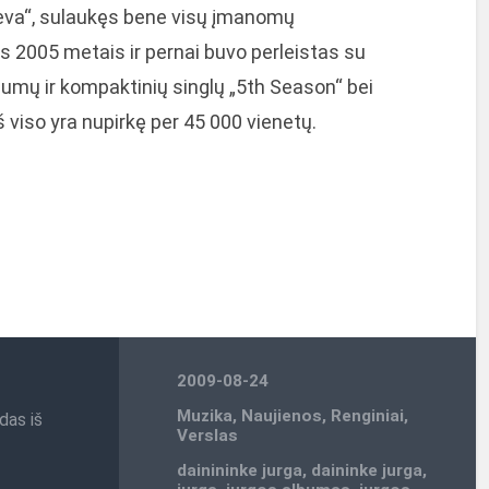
eva“, sulaukęs bene visų įmanomų
s 2005 metais ir pernai buvo perleistas su
bumų ir kompaktinių singlų „5th Season“ bei
 viso yra nupirkę per 45 000 vienetų.
2009-08-24
Muzika
,
Naujienos
,
Renginiai
,
das iš
Verslas
dainininke jurga
,
daininke jurga
,