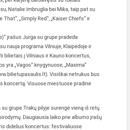
su, Natalie Imbruglia bei Mika, taip pat su
 That“, „Simply Red“, „Kaiser Chiefs“ ir
e)“ įrašus Jurga su grupe pradeda
 nauja programa Vilniuje, Klaipėdoje ir
 bilietais į Vilniaus ir Kauno koncertus,
asos yra „Vagos“ knygynuose, „Maxima“
w.bilietupasaulis.lt). Visiškai netrukus bus
ėdos koncertą. Visuose miestuose pradinė
 su grupe Trakų pilyje surengė vieną iš retų
irodymų. Daugiausia laiko prie albumo įrašų
is didelius koncertus: festivaliuose