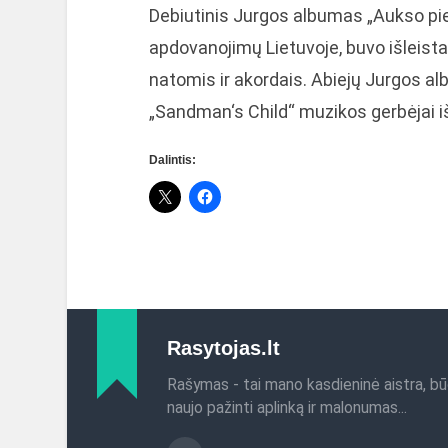
Debiutinis Jurgos albumas „Aukso pi
apdovanojimų Lietuvoje, buvo išleista
natomis ir akordais. Abiejų Jurgos al
„Sandman‘s Child“ muzikos gerbėjai iš
Dalintis:
Rasytojas.lt
Rašymas - tai mano kasdieninė aistra, bū
naujo pažinti aplinką ir malonumas...