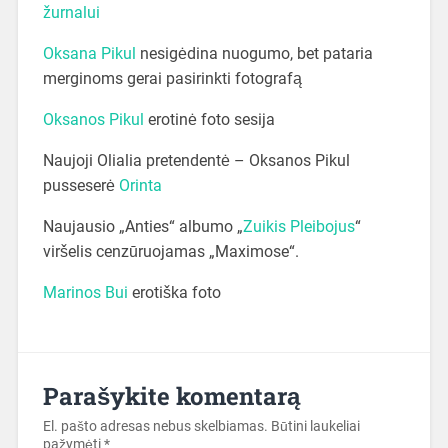
žurnalui
Oksana Pikul
nesigėdina nuogumo, bet pataria
merginoms gerai pasirinkti fotografą
Oksanos Pikul
erotinė foto sesija
Naujoji Olialia pretendentė – Oksanos Pikul
pusseserė
Orinta
Naujausio „Anties“ albumo „
Zuikis Pleibojus
“
viršelis cenzūruojamas „Maximose“.
Marinos Bui
erotiška foto
Parašykite komentarą
El. pašto adresas nebus skelbiamas.
Būtini laukeliai
pažymėti
*