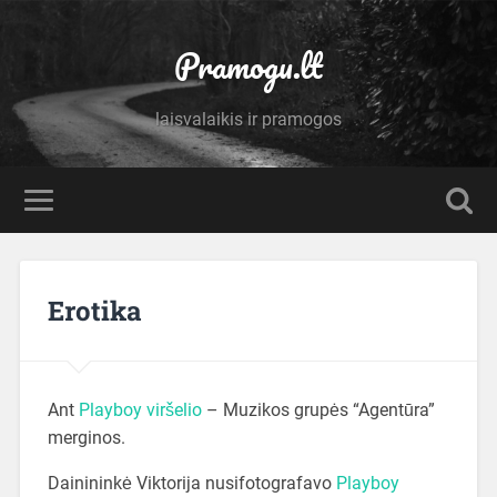
Pramogu.lt
laisvalaikis ir pramogos
Erotika
Ant
Playboy viršelio
– Muzikos grupės “Agentūra”
merginos.
Dainininkė Viktorija nusifotografavo
Playboy