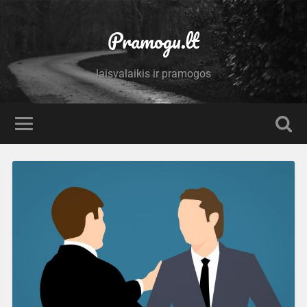
Pramogu.lt
laisvalaikis ir pramogos