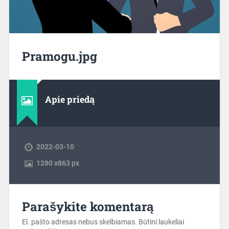
Pramogu.jpg
Apie priedą
2022-03-10
1280
x
863 px
Parašykite komentarą
El. pašto adresas nebus skelbiamas.
Būtini laukeliai