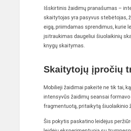
Išskirtinis žaidimų pranašumas – int
skaitytojas yra pasyvus stebėtojas, ža
eigą, priimdamas sprendimus, kurie le
įsitraukimas daugeliui šiuolaikinių sk
knygų skaitymas.
Skaitytojų įpročių 
Mobilieji žaidimai pakeitė ne tik tai, k
intensyvūs žaidimų seansai formavo 
fragmentuotą, pritaikytą šiuolaikini
Šis pokytis paskatino leidėjus peržiū
leidėjų eksperimentuoja su trumpesniai