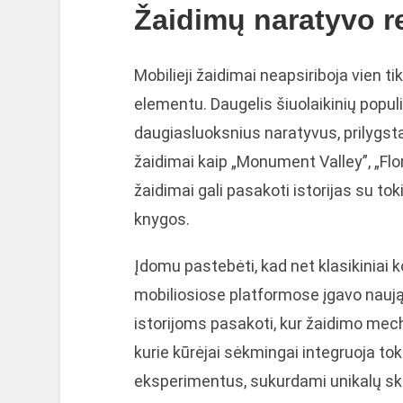
Žaidimų naratyvo re
Mobilieji žaidimai neapsiriboja vien
elementu. Daugelis šiuolaikinių populi
daugiasluoksnius naratyvus, prilygsta
žaidimai kaip „Monument Valley”, „Flor
žaidimai gali pasakoti istorijas su tok
knygos.
Įdomu pastebėti, kad net klasikiniai k
mobiliosiose platformose įgavo nauj
istorijoms pasakoti, kur žaidimo mech
kurie kūrėjai sėkmingai integruoja tok
eksperimentus, sukurdami unikalų skai