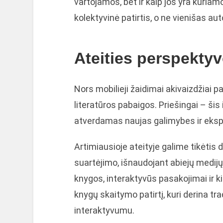
vartojamos, bet ir kaip jos yra kuria
kolektyvinė patirtis, o ne vienišas aut
Ateities perspekty
Nors mobilieji žaidimai akivaizdžiai p
literatūros pabaigos. Priešingai – šis 
atverdamas naujas galimybes ir eks
Artimiausioje ateityje galime tikėtis 
suartėjimo, išnaudojant abiejų medijų
knygos, interaktyvūs pasakojimai ir k
knygų skaitymo patirtį, kuri derina tra
interaktyvumu.