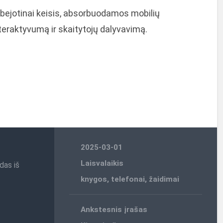
bejotinai keisis, absorbuodamos mobilių
teraktyvumą ir skaitytojų dalyvavimą.
2025-03-01
Laisvalaikis
das iš
knygos
,
telefonai
,
žaidimai
Ankstesnis įrašas