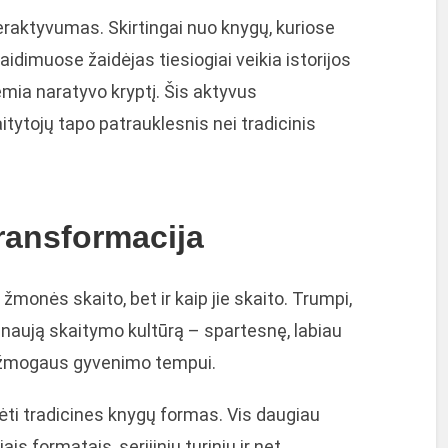
eraktyvumas. Skirtingai nuo knygų, kuriose
idimuose žaidėjas tiesiogiai veikia istorijos
mia naratyvo kryptį. Šis aktyvus
aitytojų tapo patrauklesnis nei tradicinis
transformacija
ą žmonės skaito, bet ir kaip jie skaito. Trumpi,
naują skaitymo kultūrą – spartesnę, labiau
o žmogaus gyvenimo tempui.
rėti tradicines knygų formas. Vis daugiau
s formatais, serijiniu turiniu ir net