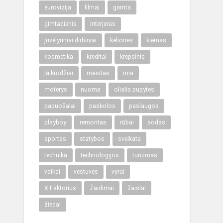
eurovizija
filmai
gamta
gimtadienis
interjeras
juvelyriniai dirbiniai
kelionės
kiemas
kosmetika
kreditai
krepsinis
laikrodžiai
maistas
mia
moterys
nuoma
olialia pupytes
papuošalai
paskolos
paslaugos
playboy
remontas
rūbai
sodas
sportas
statybos
sveikata
technika
technologijos
turizmas
vaikai
vestuves
vyrai
X Faktorius
Žaidimai
žaislai
žiedai