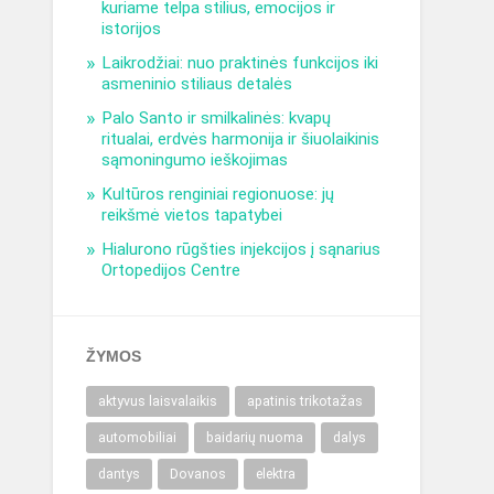
kuriame telpa stilius, emocijos ir
istorijos
Laikrodžiai: nuo praktinės funkcijos iki
asmeninio stiliaus detalės
Palo Santo ir smilkalinės: kvapų
ritualai, erdvės harmonija ir šiuolaikinis
sąmoningumo ieškojimas
Kultūros renginiai regionuose: jų
reikšmė vietos tapatybei
Hialurono rūgšties injekcijos į sąnarius
Ortopedijos Centre
ŽYMOS
aktyvus laisvalaikis
apatinis trikotažas
automobiliai
baidarių nuoma
dalys
dantys
Dovanos
elektra