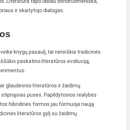
mos. Literatūra tapo labiau bendruomeniška,
oriaus ir skaitytojo dialogas.
vos
aveikė knygų pasaulį, tai nereiškia tradicinės
iššūkis paskatino literatūros evoliuciją,
perimentus.
dar glaudesnio literatūros ir žaidimų
 stipriąsias puses. Papildytosios realybės
itos hibridinės formos jau formuoja naują
dicinės literatūros gylį su žaidimų