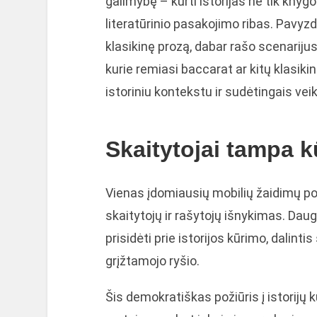
galimybę – kurti istorijas ne tik knyg
literatūrinio pasakojimo ribas. Pavyzdž
klasikinę prozą, dabar rašo scenariju
kurie remiasi baccarat ar kitų klasiki
istoriniu kontekstu ir sudėtingais vei
Skaitytojai tampa k
Vienas įdomiausių mobilių žaidimų pov
skaitytojų ir rašytojų išnykimas. Dau
prisidėti prie istorijos kūrimo, dalin
grįžtamojo ryšio.
Šis demokratiškas požiūris į istorijų kū