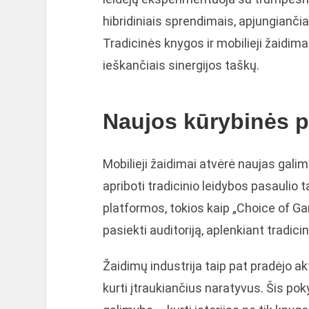
hibridiniais sprendimais, apjungiančia
Tradicinės knygos ir mobilieji žaidima
ieškančiais sinergijos taškų.
Naujos kūrybinės p
Mobilieji žaidimai atvėrė naujas gal
apriboti tradicinio leidybos pasaulio t
platformos, tokios kaip „Choice of G
pasiekti auditoriją, aplenkiant tradici
Žaidimų industrija taip pat pradėjo akt
kurti įtraukiančius naratyvus. Šis po