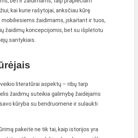
oms, bet ir žaidimams, taip praplečiant
iui, kai kurie rašytojai, anksčiau kūrę
s mobiliesiems žaidimams, įskaitant ir tuos,
nių žaidimų koncepcijomis, bet su išplėtotu
kėjų santykiais.
ūrėjais
eikio literatūrai aspektų – ribų tarp
gelis žaidimų suteikia galimybę žaidėjams
tis savo kūryba su bendruomene ir sulaukti
rimą pakeitė ne tik tai, kaip istorijos yra