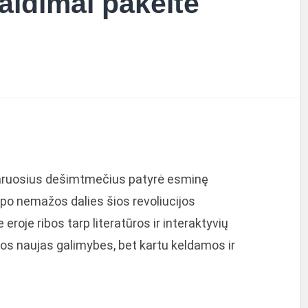
žaidimai pakeitė
taruosius dešimtmečius patyrė esminę
tapo nemažos dalies šios revoliucijos
eroje ribos tarp literatūros ir interaktyvių
mos naujas galimybes, bet kartu keldamos ir