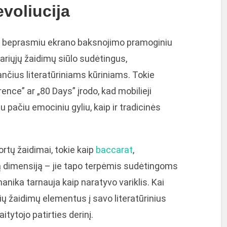
voliucija
 tik beprasmiu ekrano baksnojimo pramoginiu
ariųjų žaidimų siūlo sudėtingus,
nčius literatūriniams kūriniams. Tokie
ence” ar „80 Days” įrodo, kad mobilieji
iu pačiu emociniu gyliu, kaip ir tradicinės
ortų žaidimai, tokie kaip
baccarat
,
ą dimensiją – jie tapo terpėmis sudėtingoms
anika tarnauja kaip naratyvo variklis. Kai
ių žaidimų elementus į savo literatūrinius
tytojo patirties derinį.