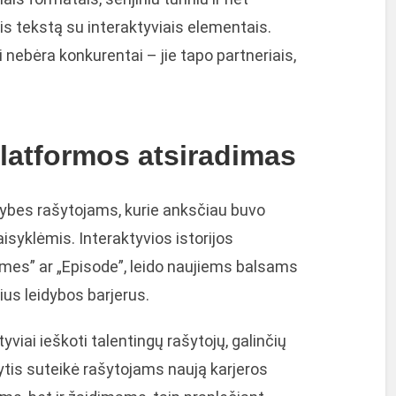
is tekstą su interaktyviais elementais.
i nebėra konkurentai – jie tapo partneriais,
latformos atsiradimas
imybes rašytojams, kurie anksčiau buvo
aisyklėmis. Interaktyvios istorijos
ames” ar „Episode”, leido naujiems balsams
nius leidybos barjerus.
yviai ieškoti talentingų rašytojų, galinčių
kytis suteikė rašytojams naują karjeros