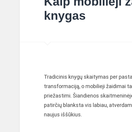
Kaip mobilieji 
knygas
Tradicinis knygų skaitymas per pas
transformaciją, o mobilieji žaidimai 
priežastimi. Šiandienos skaitmeninėje 
patirčių blanksta vis labiau, atverda
naujus iššūkius.