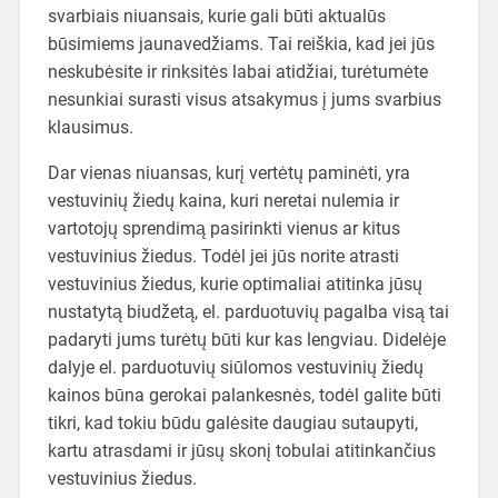
svarbiais niuansais, kurie gali būti aktualūs
būsimiems jaunavedžiams. Tai reiškia, kad jei jūs
neskubėsite ir rinksitės labai atidžiai, turėtumėte
nesunkiai surasti visus atsakymus į jums svarbius
klausimus.
Dar vienas niuansas, kurį vertėtų paminėti, yra
vestuvinių žiedų kaina, kuri neretai nulemia ir
vartotojų sprendimą pasirinkti vienus ar kitus
vestuvinius žiedus. Todėl jei jūs norite atrasti
vestuvinius žiedus, kurie optimaliai atitinka jūsų
nustatytą biudžetą, el. parduotuvių pagalba visą tai
padaryti jums turėtų būti kur kas lengviau. Didelėje
dalyje el. parduotuvių siūlomos vestuvinių žiedų
kainos būna gerokai palankesnės, todėl galite būti
tikri, kad tokiu būdu galėsite daugiau sutaupyti,
kartu atrasdami ir jūsų skonį tobulai atitinkančius
vestuvinius žiedus.