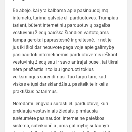
Be abejo, kai yra kalbama apie pasinaudojimą
internetu, turima galvoje el. parduotuves. Trumpiau
tariant, būtent internetinių parduotuvių pagalba
vestuvinių žiedų paieška šiandien vartotojams
tampa gerokai paprastesnė ir greitesnė. Ir net jei
jūs iki šiol dar nebuvote pagalvoję apie galimybę
pasinaudoti internetinėmis parduotuvėmis ieškant
vestuvinių žiedų sau ir savo antrajai pusei, tai tikrai
nėra priežastis ir toliau ignoruoti tokius
veiksmingus sprendimus. Tuo tarpu tam, kad
viskas eitųsi dar sklandžiau, pasitelkite ir kelis
praktiškus patarimus.
Norėdami lengviau surasti el. parduotuvę, kuri
prekiauja vestuviniais žiedais, pirmiausia
turėtumėte pasinaudoti internetine paieškos
sistema, suteikiančia jums galimybę sutaupyti