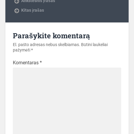
Ankstesnis įrašas
Kitas įrašas
Parašykite komentarą
El. pašto adresas nebus skelbiamas.
Būtini laukeliai
pažymėti
*
Komentaras
*