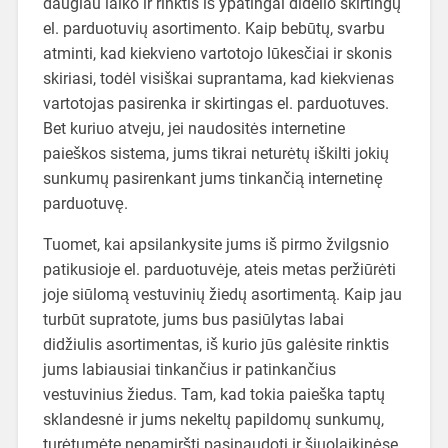
daugiau laiko ir rinktis iš ypatingai didelio skirtingų
el. parduotuvių asortimento. Kaip bebūtų, svarbu
atminti, kad kiekvieno vartotojo lūkesčiai ir skonis
skiriasi, todėl visiškai suprantama, kad kiekvienas
vartotojas pasirenka ir skirtingas el. parduotuves.
Bet kuriuo atveju, jei naudositės internetine
paieškos sistema, jums tikrai neturėtų iškilti jokių
sunkumų pasirenkant jums tinkančią internetinę
parduotuvę.
Tuomet, kai apsilankysite jums iš pirmo žvilgsnio
patikusioje el. parduotuvėje, ateis metas peržiūrėti
joje siūlomą vestuvinių žiedų asortimentą. Kaip jau
turbūt supratote, jums bus pasiūlytas labai
didžiulis asortimentas, iš kurio jūs galėsite rinktis
jums labiausiai tinkančius ir patinkančius
vestuvinius žiedus. Tam, kad tokia paieška taptų
sklandesnė ir jums nekeltų papildomų sunkumų,
turėtumėte nepamiršti pasinaudoti ir šiuolaikinėse