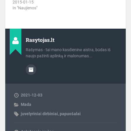
2015-01-15
In "Naujienos"
Rasytojas.lt
Rašymas - tai mano kasdieninė aistra, būdas iš
naujo pažinti aplinką ir malonumas...
2021-12-03
Mada
juvelyriniai dirbiniai
,
papuošalai