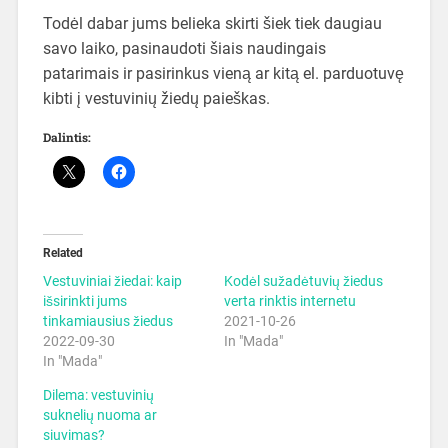
Todėl dabar jums belieka skirti šiek tiek daugiau
savo laiko, pasinaudoti šiais naudingais
patarimais ir pasirinkus vieną ar kitą el. parduotuvę
kibti į vestuvinių žiedų paieškas.
Dalintis:
Related
Vestuviniai žiedai: kaip
Kodėl sužadėtuvių žiedus
išsirinkti jums
verta rinktis internetu
tinkamiausius žiedus
2021-10-26
2022-09-30
In "Mada"
In "Mada"
Dilema: vestuvinių
suknelių nuoma ar
siuvimas?