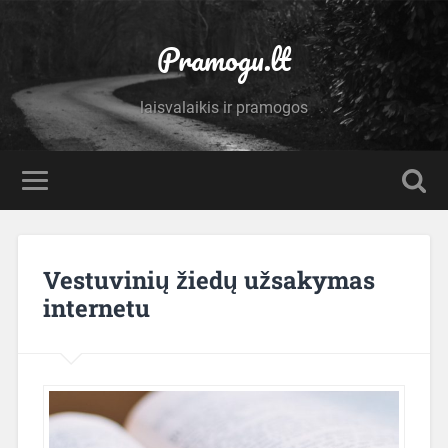
Pramogu.lt
laisvalaikis ir pramogos
Vestuvinių žiedų užsakymas
internetu