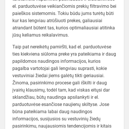
el. parduotuvėse veikiančiomis prekių filtravimo bei
paieškos sistemomis. Tokiu būdu jums turėtų būti
kur kas lengviau atrūšiuoti prekes, galiausiai
atrandant būtent tas, kurios optimaliausiai atitinka
jūsų keliamus reikalavimus.
Taip pat nereikėtų pamiršti, kad el. parduotuvėse
ties kiekviena siūloma preke yra pateikiama ir daug
papildomos naudingos informacijos, kurios
pagalba vartotojai gali lengviau suprasti, kokie
vestuviniai žiedai jiems galėtų tikti geriausiai.
Žinoma, pasirinkimo procese gali iškilti ir daug
įvairių klausimų, todėl tam, kad viskas eitųsi dar
sklandžiau, būtų naudinga apsilankyti ir el.
parduotuvėse esančiose naujienų skiltyse. Jose
būna pateikiama labai daug naudingos
informacijos, susijusios su vestuvinių žiedų
pasirinkimu, naujausiomis tendencijomis ir kitais