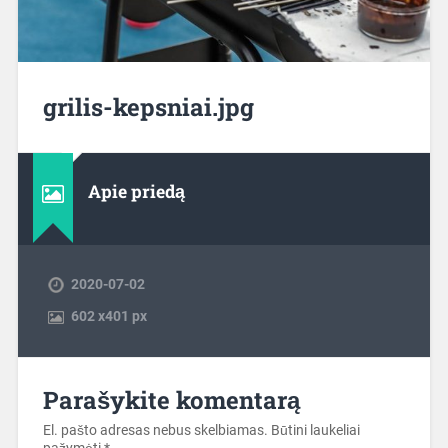
grilis-kepsniai.jpg
Apie priedą
2020-07-02
602
x
401 px
Parašykite komentarą
El. pašto adresas nebus skelbiamas.
Būtini laukeliai