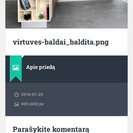
virtuves-baldai_baldita.png
Apie priedą
2018-01-26
800
x
600 px
Parašykite komentarą