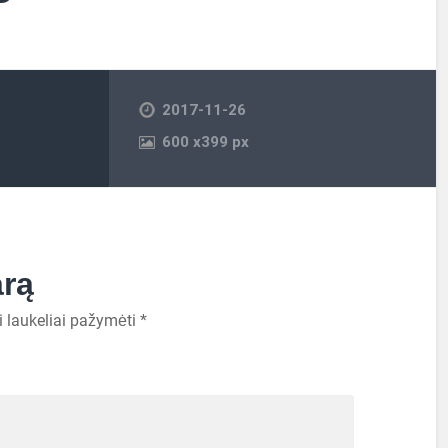
2017-11-26
600
x
399 px
arą
i laukeliai pažymėti
*