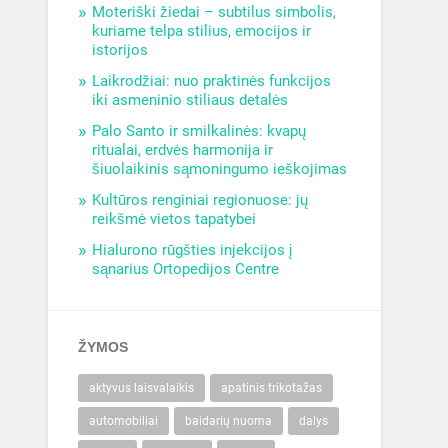
Moteriški žiedai – subtilus simbolis,
kuriame telpa stilius, emocijos ir
istorijos
Laikrodžiai: nuo praktinės funkcijos
iki asmeninio stiliaus detalės
Palo Santo ir smilkalinės: kvapų
ritualai, erdvės harmonija ir
šiuolaikinis sąmoningumo ieškojimas
Kultūros renginiai regionuose: jų
reikšmė vietos tapatybei
Hialurono rūgšties injekcijos į
sąnarius Ortopedijos Centre
ŽYMOS
aktyvus laisvalaikis
apatinis trikotažas
automobiliai
baidarių nuoma
dalys