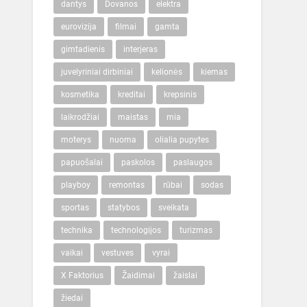
dantys
Dovanos
elektra
eurovizija
filmai
gamta
gimtadienis
interjeras
juvelyriniai dirbiniai
kelionės
kiemas
kosmetika
kreditai
krepsinis
laikrodžiai
maistas
mia
moterys
nuoma
olialia pupytes
papuošalai
paskolos
paslaugos
playboy
remontas
rūbai
sodas
sportas
statybos
sveikata
technika
technologijos
turizmas
vaikai
vestuves
vyrai
X Faktorius
Žaidimai
žaislai
žiedai