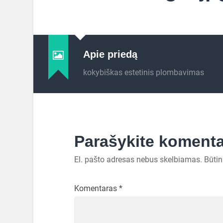
Apie priedą
kokybiškas estetinis plombavimas
Parašykite koment
El. pašto adresas nebus skelbiamas.
Būtin
Komentaras
*