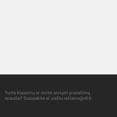
Turite klausimų ar norite atsiųsti pranešimą
spaudai? Susisiekite el. paštu reklama@vll.lt.