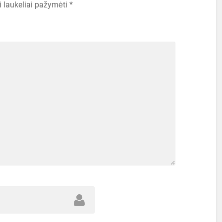
i laukeliai pažymėti
*