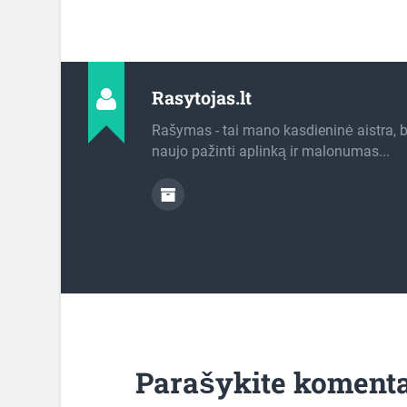
Rasytojas.lt
Rašymas - tai mano kasdieninė aistra, 
naujo pažinti aplinką ir malonumas...
Parašykite koment