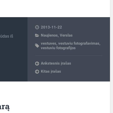
2013-11-22
Naujienos
,
Verslas
būdas iš
vestuves
,
vestuviu fotografavimas
,
vestuviu fotografijos
Ankstesnis įrašas
Kitas įrašas
arą