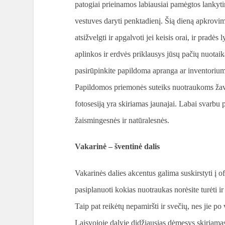
patogiai prieinamos labiausiai pamėgtos lankytin
vestuves daryti penktadienį. Šią dieną apkrovi
atsižvelgti ir apgalvoti jei keisis orai, ir pradės 
aplinkos ir erdvės priklausys jūsų pačių nuotai
pasirūpinkite papildoma apranga ar inventoriumi
Papildomos priemonės suteiks nuotraukoms žave
fotosesiją yra skiriamas jaunajai. Labai svarbu p
žaismingesnės ir natūralesnės.
Vakarinė – šventinė dalis
Vakarinės dalies akcentus galima suskirstyti į ofic
pasiplanuoti kokias nuotraukas norėsite turėti i
Taip pat reikėtų nepamiršti ir svečių, nes jie po 
Laisvojoje dalyje didžiausias dėmesys skiriam