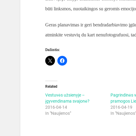
būti linksmos, nuotaikingos su geromis emocijo
Geras planavimas ir geri bendradarbiavimo įgūdži
atminkite vestuvių du kart nenufotografuosi, tad
Dalintis:
Related
Vestuvės užsienyje –
Pagrindinės 
įgyvendinama svajonė?
pramogos Lie
2016-04-14
2016-04-19
In "Naujienos"
In "Naujienos