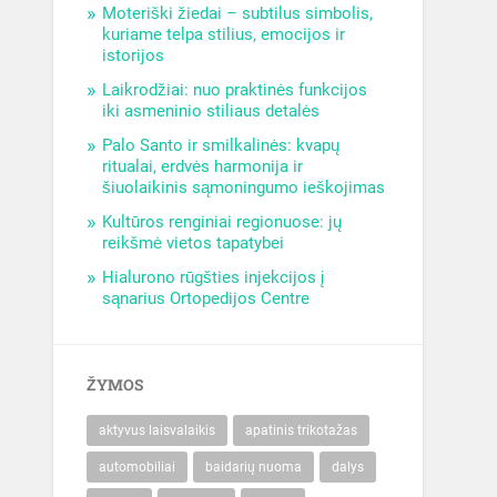
Moteriški žiedai – subtilus simbolis,
kuriame telpa stilius, emocijos ir
istorijos
Laikrodžiai: nuo praktinės funkcijos
iki asmeninio stiliaus detalės
Palo Santo ir smilkalinės: kvapų
ritualai, erdvės harmonija ir
šiuolaikinis sąmoningumo ieškojimas
Kultūros renginiai regionuose: jų
reikšmė vietos tapatybei
Hialurono rūgšties injekcijos į
sąnarius Ortopedijos Centre
ŽYMOS
aktyvus laisvalaikis
apatinis trikotažas
automobiliai
baidarių nuoma
dalys