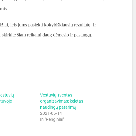
mis.
ai, leis jums pasiekti kokybiškiausių rezultatų. Ir
 skirkite šiam reikalui daug dėmesio ir pastangų.
vestuvių
Vestuvių šventės
tuvoje
organizavimas: keletas
naudingų patarimų
"
2021-06-14
In "Renginiai"