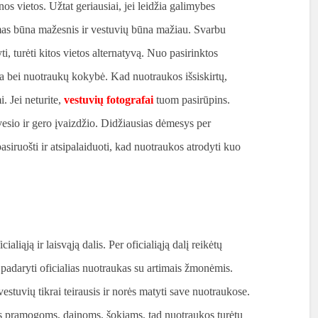
os vietos. Užtat geriausiai, jei leidžia galimybes
mas būna mažesnis ir vestuvių būna mažiau. Svarbu
lyti, turėti kitos vietos alternatyvą. Nuo pasirinktos
ka bei nuotraukų kokybė. Kad nuotraukos išsiskirtų,
. Jei neturite,
vestuvių fotografai
tuom pasirūpins.
sio ir gero įvaizdžio. Didžiausias dėmesys per
asiruošti ir atsipalaiduoti, kad nuotraukos atrodyti kuo
ialiąją ir laisvąją dalis. Per oficialiąją dalį reikėtų
r padaryti oficialias nuotraukas su artimais žmonėmis.
vestuvių tikrai teirausis ir norės matyti save nuotraukose.
as pramogoms, dainoms, šokiams, tad nuotraukos turėtų