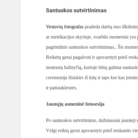
Santuokos sutvirtinimas
Vestuvių fotografas
pradeda darbą nuo iškilmin
ar metrikacijos skyriuje, svarbūs momentai yra 
pagrindinis santuokos sutvirtinimas.. Šis momen
Reikėtų gerai pagalvoti ir apsvarstyti prieš renkan
neatrastą bažnyčią, kurioje būtų galima santuoka
ceremonija išsiskirs iš kitų ir taps kur kas įsim
ir patrauklesnės.
Jaunųjų asmeninė fotosesija
Po santuokos sutvirtinimo, dažniausiai jaunieji 
Vėlgi reiktų gerai apsvarstyti prieš renkantis vie