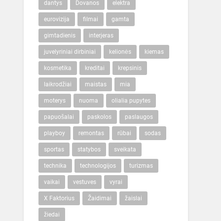
dantys
Dovanos
elektra
eurovizija
filmai
gamta
gimtadienis
interjeras
juvelyriniai dirbiniai
kelionės
kiemas
kosmetika
kreditai
krepsinis
laikrodžiai
maistas
mia
moterys
nuoma
olialia pupytes
papuošalai
paskolos
paslaugos
playboy
remontas
rūbai
sodas
sportas
statybos
sveikata
technika
technologijos
turizmas
vaikai
vestuves
vyrai
X Faktorius
Žaidimai
žaislai
žiedai