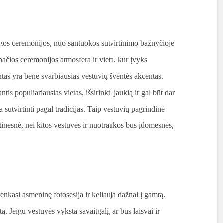
gos ceremonijos, nuo santuokos sutvirtinimo bažnyčioje
pačios ceremonijos atmosfera ir vieta, kur įvyks
tas yra bene svarbiausias vestuvių šventės akcentas.
tis populiariausias vietas, išsirinkti jaukią ir gal būt dar
 sutvirtinti pagal tradicijas. Taip vestuvių pagrindinė
intinesnė, nei kitos vestuvės ir nuotraukos bus įdomesnės,
renkasi asmeninę fotosesija ir keliauja dažnai į gamtą.
tą. Jeigu vestuvės vyksta savaitgalį, ar bus laisvai ir