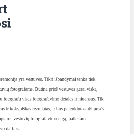
rt
si
ceremonija yra vestuvės. Tikri išbandymai tenka tiek
tuvių fotografams. Būtina prieš vestuves gerai viską
 su fotografu visas fotografavimo detales ir niuansus. Tik
ras ir kokybiškas rezultatas, ir bus patenkintos abi pusės.
aptarus vestuvių fotografavimo eigą, paliekama
avo darbus.