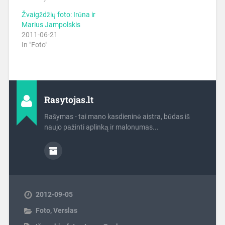
Žvaigždžių foto: Irūna ir
Marius Jampolskis
2011-06-21
In "Foto"
Rasytojas.lt
Rašymas - tai mano kasdieninė aistra, būdas iš
naujo pažinti aplinką ir malonumas...
2012-09-05
Foto
,
Verslas