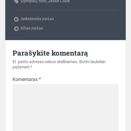
Įžymybių foto
,
Jesse Сook
Ankstesnis įrašas
Kitas įrašas
Parašykite komentarą
El. pašto adresas nebus skelbiamas.
Būtini laukeliai
pažymėti
*
Komentaras
*