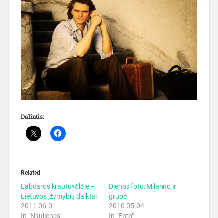
Dalintis:
Related
Labdaros krautuvėlėje –
Dienos foto: Milanno ir
Lietuvos įžymybių daiktai
grupė
2011-06-01
2010-05-04
In "Naujienos"
In "Foto"