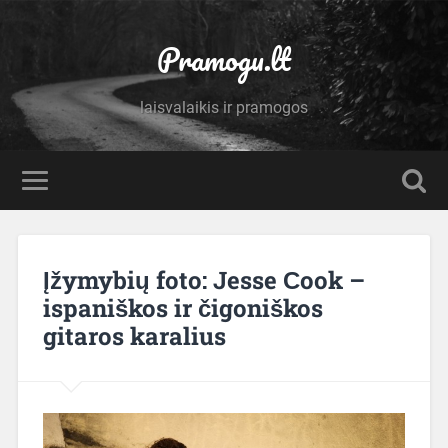
Pramogu.lt
laisvalaikis ir pramogos
Įžymybių foto: Jesse Сook –
ispaniškos ir čigoniškos
gitaros karalius