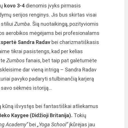
tų
kovo 3-4
dienomis įvyks pirmasis
ymų serijos renginys. Jis bus skirtas visai
stiliui
Zumba
. Šią nuotaikingą, pozityviomis
vos aerobikos mėgėjams bei profesionalams
spertė Sandra Radav
bei charizmatiškasis
Jaime tikrai pasistengs, kad per kelias
ėte
Zumbos
fanais, bet taip pat galėtumėte
tskleisime dar vieną intrigą – Sandra Radav
 kuriai pavyko padaryti stulbinančią karjerą
ir savo sėkmės istoriją…
lą kūną išvystęs bei fantastiškai atliekamus
Beko Kaygee (Didžioji Britanija).
Tokių
ung Academy“
bei
„Yoga School“
įkūrėjas jau