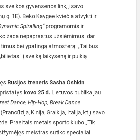
us sveikos gyvensenos link, į savo
 g. 1E). Beko Kaygee kviečia atvykti ir
Dynamic Spiralling“
programomis ir
eko žada nepaprastus užsiėmimus: dar
imus bei ypatingą atmosferą: „Tai bus
ilietas“ į sveiką laikyseną ir puikią
lęs
Rusijos treneris Sasha Oshkin
 pristatys
kovo 25 d.
Lietuvos publika jau
reet Dance, Hip-Hop, Break Dance
ancūzija, Kinija, Graikija, Italija, kt.) savo
de. Praeitais metais sporto klubo „Tik
ižymėjęs meistras sutiko specialiai