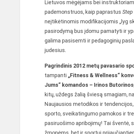
Lietuvos mėgėjams bei instruktoria
pademonstruos, kaip paprastus
Step
neįtikėtinomis modifikacijomis „lyg s
pasirodymą bus įdomu pamatyti ir yp
galima pasisemti ir pedagoginių pasla
judesius.
Pagrindinis 2012 metų pavasario spo
tampanti
„Fitness & Wellness“ konv
Jums“ komandos – Irinos Butorinos
kitų, uždegs žalią šviesą smagiam, na
Naujausios metodikos ir tendencijos, 
sporto, sveikatingumo pamokos ir tren
pasiruošimo apribojimų! Tai šventė, s
žmonėms, bet ir sportui prijaučian