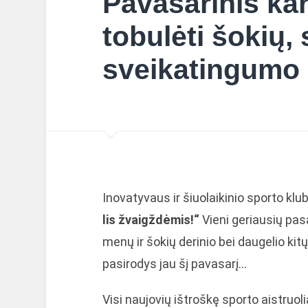
Pavasarinis kar
tobulėti šokių, 
sveikatingumo s
Inovatyvaus ir šiuolaikinio sporto kl
lis žvaigždėmis!“
Vieni geriausių pa
menų ir šokių derinio bei daugelio kit
pasirodys jau šį pavasarį…
Visi naujovių ištroškę sporto aistruol