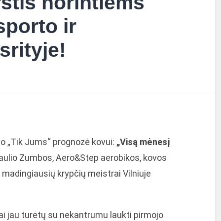
štis norintiems
sporto ir
rityje!
ubo „Tik Jums“ prognozė kovui:
„Visą mėnesį
saulio Zumbos, Aero&Step aerobikos, kovos
ų madingiausių krypčių meistrai Vilniuje
iai jau turėtų su nekantrumu laukti pirmojo