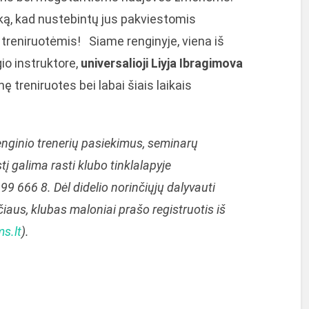
ką, kad nustebintų jus pakviestomis
 treniruotėmis! Siame renginyje, viena iš
gio instruktore,
u
niversalioji Liyja Ibragimova
nę treniruotes bei labai šiais laikais
.
enginio trenerių pasiekimus, seminarų
tį galima rasti klubo tinklalapyje
99 666 8. Dėl didelio norinčiųjų dalyvauti
aus, klubas maloniai prašo registruotis iš
s.lt
).