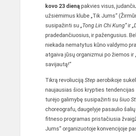
kovo 23 dieną
pakvies visus, judanči
užsiėmimus klube „Tik Jums“ (Žirmūnų
susipažinti su
„Tong Lin Chi Kung“
ir
„
pradedančiuosius, ir pažengusius. B
niekada nematytus kūno valdymo prat
atgaiva jūsų organizmui po žiemos ir „b
savijautą!“
Tikrą revoliuciją
Step
aerobikoje sukė
naujausias šios krypties tendencijas
turėjo galimybę susipažinti su šiuo
St
choreografu, daugelyje pasaulio šalių (Pr
fitneso programas pristačiusia žvaigž
Jums“ organizuotoje konvencijoje pas