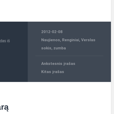
2012-02-08
Naujienos
,
Renginiai
,
Verslas
das iš
sokis
,
zumba
Ankstesnis įrašas
Kitas įrašas
arą