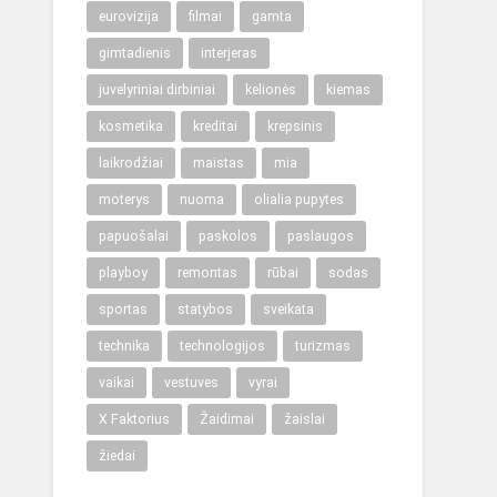
eurovizija
filmai
gamta
gimtadienis
interjeras
juvelyriniai dirbiniai
kelionės
kiemas
kosmetika
kreditai
krepsinis
laikrodžiai
maistas
mia
moterys
nuoma
olialia pupytes
papuošalai
paskolos
paslaugos
playboy
remontas
rūbai
sodas
sportas
statybos
sveikata
technika
technologijos
turizmas
vaikai
vestuves
vyrai
X Faktorius
Žaidimai
žaislai
žiedai