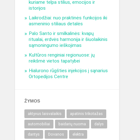
kuriame telpa stilius, emocijos ir
istorijos
Laikrodžiai: nuo praktinės funkcijos iki
asmeninio stiliaus detalės
Palo Santo ir smilkalinės: kvapų
ritualai, erdvės harmonija ir šiuolaikinis
sąmoningumo ieškojimas
Kultūros renginiai regionuose: jų
reikšmė vietos tapatybei
Hialurono rūgšties injekcijos į sąnarius
Ortopedijos Centre
ŽYMOS
aktyvus laisvalaikis
apatinis trikotažas
automobiliai
baidarių nuoma
dalys
dantys
Dovanos
elektra