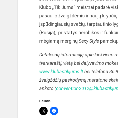
Klubo „Tik Jums“ meistrai padarė vis
pasaulio žvaigždėmis ir naujų krypčių
įspūdingiausių svečių, tarptautinio ly
(Rusija), pristatys aerobikos ir funkci
mėgiamą merginų
Sexy Style
pamoką
Detalesnę informaciją apie kiekvieno r
tvarkaraštį, vietą bei dalyvavimo mokes
www.klubastikjums.lt
bei telefonu 86 9
žvaigždžių pasirodymų maratone skaiči
anksto (
convention2012@klubastikjum
Dalintis: