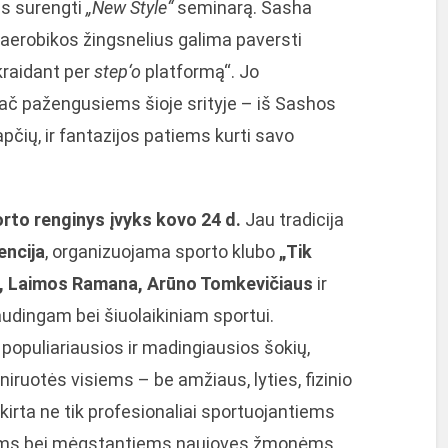
ms surengti
„New Style“
seminarą. Sasha
aerobikos žingsnelius galima paversti
kraidant per
step‘o
platformą“. Jo
ač pažengusiems šioje srityje – iš Sashos
pčių, ir fantazijos patiems kurti savo
rto renginys įvyks kovo 24 d.
Jau tradicija
encija
, organizuojama sporto klubo
„Tik
, Laimos Ramana, Arūno Tomkevičiaus
ir
udingam bei šiuolaikiniam sportui.
populiariausios ir madingiausios šokių,
iruotės visiems – be amžiaus, lyties, fizinio
kirta ne tik profesionaliai sportuojantiems
tiems bei mėgstantiems naujoves žmonėms.