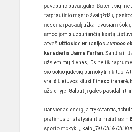
pavasario savaitgalio. Būtent šių me
tarptautinio mąsto žvaigždžių pasirod
neseniai pasaulį užkariavusiam šokių 
emocijomis užburiančią fiestą Lietu
atveš
Dižiosios Britanijos
Zumbos
ek
kanadietis Jaime Farfan
. Sandra ir 
užsiėmimų dienas, jūs ne tik taptum
šio šokio judesių pamokyti ir kitus. A
yra iš Lietuvos kilusi fitneso trenerė,
užsienyje. Galbūt ji galės pasidalinti 
Dar vienas energija trykštantis, tobu
pratimus pristatysiantis meistras –
sporto mokyklų, kaip
„Tai Chi & Chi K