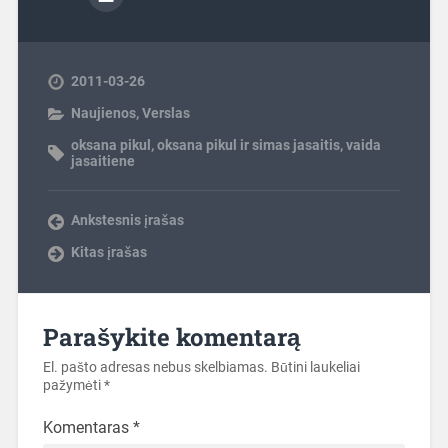
2011-03-26
Naujienos
,
Verslas
oksana pikul
,
oksana pikul ir simas jasaitis
,
vaida
jasaitiene
Ankstesnis įrašas
Kitas įrašas
Parašykite komentarą
El. pašto adresas nebus skelbiamas.
Būtini laukeliai
pažymėti
*
Komentaras
*