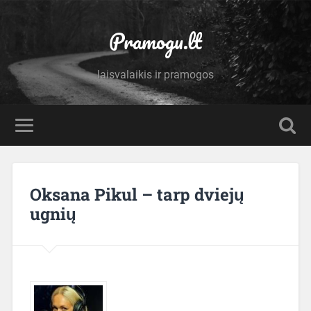
Pramogu.lt
laisvalaikis ir pramogos
Oksana Pikul – tarp dviejų
ugnių