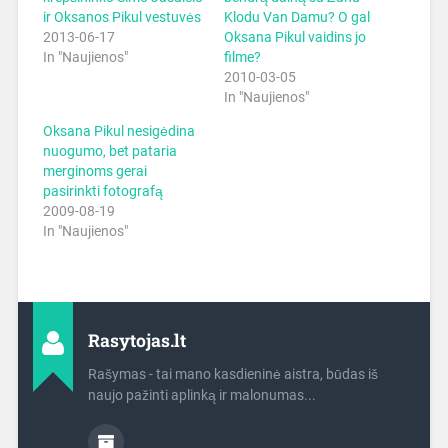
ir Oksanos Pikul vestuvės
Klodu Van Damu? O gal
2013-06-17
Oksana Pikul vaidins jo
In "Naujienos"
filme?
2010-03-05
In "Naujienos"
Oksana Pikul nesigėdina
nuogumo, bet pataria
merginoms gerai
pasirinkti fotografą
2009-08-19
In "Naujienos"
Rasytojas.lt
Rašymas - tai mano kasdieninė aistra, būdas iš
naujo pažinti aplinką ir malonumas...