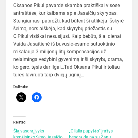
Oksanos Pikul pavardė skamba praktiškai visose
antraštėse, kur kalbama apie Jasaičių skyrybas.
Stengiamasi pabrėžti, kad būtent ši atlikėja išskyrė
šeimą, nors aiškėja, kad skyrybų priežastis su
O.Pikul visiškai nesusijusi. Kaip bebūtų šiai dienai
Vaida Jasaitienė iš buvusio-esamo sutuoktinio
reikalauja 3 milijonų litų kompensacijos už
nelaimingą vedybinį gyvenimą ir ši skyrybų drama,
ko gero, tęsis dar ilgai…Tad Oksana Pikul ir toliau
turės laviruoti tarp dviejų ugnių…
Dalintis:
Related
Šią vasarą įvyks
„Olialia pupytės“ įrašys
krepšininko Simo Jasaičio
bendrą dainą su Žanu