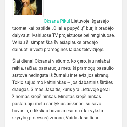
Oksana Pikul
Lietuvoje išgarsėjo
tuomet, kai papildė „Olialia pupyčių” būrį ir pradėjo
dalyvauti įvairiuose TV projektuose bei renginiuose.
Vėliau ši simpatiška šviesiaplaukė pradėjo
dainuoti ir vesti pramogines laidas televizijoje.
Šiai dienai Oksanai viešumo, ko gero, jau nelabai
reikia, tačiau pastaruoju metu ši pramogų pasaulio
atstovė nedingsta iš žurnalų ir televizijos ekranų.
Tokio sujudimo kaltininkas – jos dabartinis širdies
draugas, Simas Jasaitis, kuris yra Lietuvoje gerai
žinomas krepšininkas. Minėtas krepšininkas
pastaruoju metu santykius aiškinasi su savo
buvusia, o tiksliau buvusia-esama (dar vyksta
skyrybų procesas) žmona, Vaida Jasaitiene.