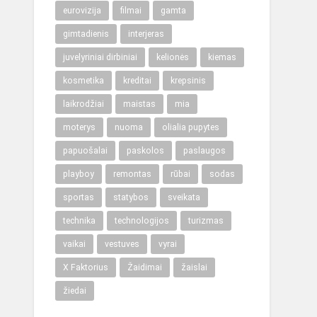
eurovizija
filmai
gamta
gimtadienis
interjeras
juvelyriniai dirbiniai
kelionės
kiemas
kosmetika
kreditai
krepsinis
laikrodžiai
maistas
mia
moterys
nuoma
olialia pupytes
papuošalai
paskolos
paslaugos
playboy
remontas
rūbai
sodas
sportas
statybos
sveikata
technika
technologijos
turizmas
vaikai
vestuves
vyrai
X Faktorius
Žaidimai
žaislai
žiedai