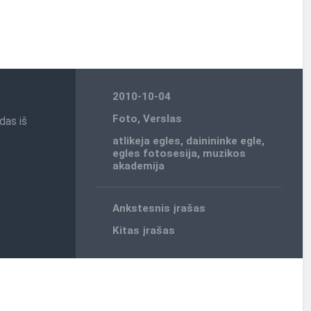
2010-10-04
Foto
,
Verslas
das iš
atlikeja egles
,
dainininke egle
,
egles fotosesija
,
muzikos
akademija
Ankstesnis įrašas
Kitas įrašas