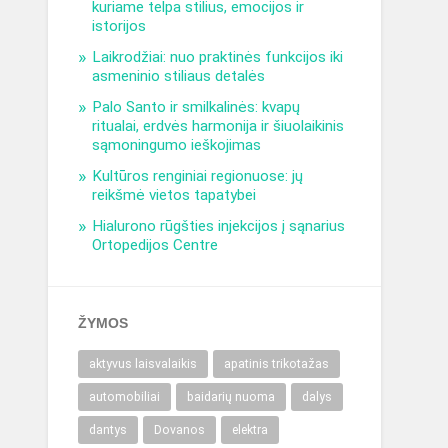
kuriame telpa stilius, emocijos ir
istorijos
Laikrodžiai: nuo praktinės funkcijos iki
asmeninio stiliaus detalės
Palo Santo ir smilkalinės: kvapų
ritualai, erdvės harmonija ir šiuolaikinis
sąmoningumo ieškojimas
Kultūros renginiai regionuose: jų
reikšmė vietos tapatybei
Hialurono rūgšties injekcijos į sąnarius
Ortopedijos Centre
ŽYMOS
aktyvus laisvalaikis
apatinis trikotažas
automobiliai
baidarių nuoma
dalys
dantys
Dovanos
elektra