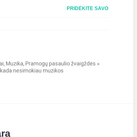
PRIDĖKITE SAVO
i, Muzika, Pramogų pasaulio žvaigždės »
iekada nesimokiau muzikos
arą