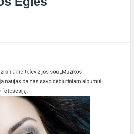
os Eglės
zikiniame televizijos šou „Muzikos
ėja naujas dainas savo debiutiniam albumui.
 fotosesiją.