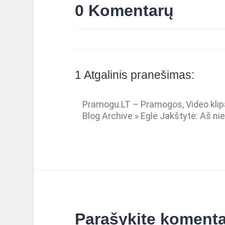
0 Komentarų
1 Atgalinis pranešimas:
Pramogu.LT – Pramogos, Video klipa
Blog Archive » Eglė Jakštytė: Aš n
Parašykite koment