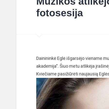
Muzikos atlikėj
fotosesija
Dainininkė Eglė išgarsėjo viename mu
akademija”. Šiuo metu atlikėja įrašin
Kviečiame pasižiūrėti naujausią Eglės