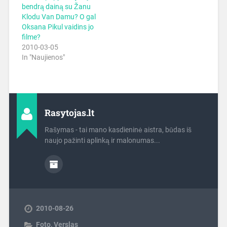
bendrą dainą su Žanu
Klodu Van Damu? O gal
Oksana Pikul vaidins jo
filme?
2010-03-05
In "Naujienos"
Rasytojas.lt
Rašymas - tai mano kasdieninė aistra, būdas iš
naujo pažinti aplinką ir malonumas...
2010-08-26
Foto
,
Verslas