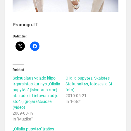
Pramogu.LT
Dalintis:
Related
Seksualaus vaizdo klipo
Olialia pupytės, Skaistės
išgarsintas kūrinys „Olialia
Steikūnaitės, fotosesija (4
pupytės“ (Montana rmx)
foto)
atsirado ir Lietuvos radijo
2010-05-21
stočių grojaraščiuose
In "Foto"
(video)
2009-08-19
In "Muzika"
„Olialia pupytės“ įrašys