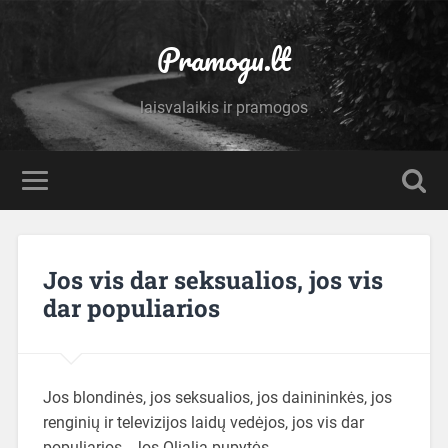
Pramogu.lt
laisvalaikis ir pramogos
Jos vis dar seksualios, jos vis
dar populiarios
Jos blondinės, jos seksualios, jos dainininkės, jos
renginių ir televizijos laidų vedėjos, jos vis dar
populiarios…Jos Olialia pupytės.