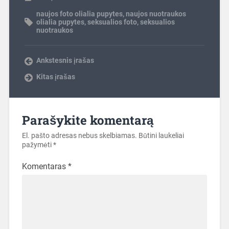
naujos foto olialia pupytes
,
naujos nuotraukos
olialia pupytes
,
seksualios foto
,
seksualios
nuotraukos
Ankstesnis įrašas
Kitas įrašas
Parašykite komentarą
El. pašto adresas nebus skelbiamas.
Būtini laukeliai
pažymėti
*
Komentaras
*