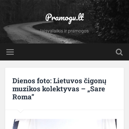
Pramogu.lt
laisvalaikis ir pramogos
Dienos foto: Lietuvos čigonų
muzikos kolektyvas – „Sare
Roma”