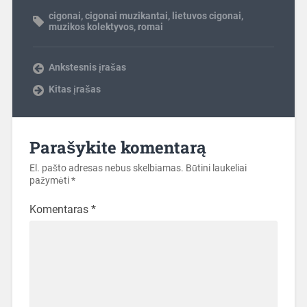
cigonai
,
cigonai muzikantai
,
lietuvos cigonai
,
muzikos kolektyvos
,
romai
Ankstesnis įrašas
Kitas įrašas
Parašykite komentarą
El. pašto adresas nebus skelbiamas.
Būtini laukeliai
pažymėti
*
Komentaras
*