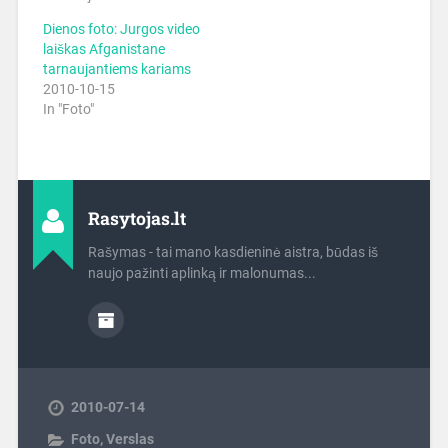
Dienos foto: Jurgos video
laiškas Afganistane
tarnaujantiems kariams
2010-10-15
In "Foto"
Rasytojas.lt
Rašymas - tai mano kasdieninė aistra, būdas iš
naujo pažinti aplinką ir malonumas...
2010-07-14
Foto
,
Verslas