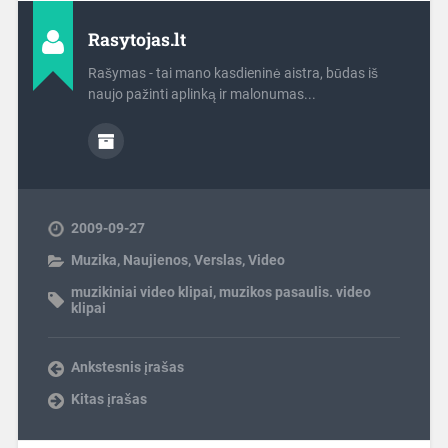
Rasytojas.lt
Rašymas - tai mano kasdieninė aistra, būdas iš
naujo pažinti aplinką ir malonumas...
2009-09-27
Muzika
,
Naujienos
,
Verslas
,
Video
muzikiniai video klipai
,
muzikos pasaulis. video
klipai
Ankstesnis įrašas
Kitas įrašas