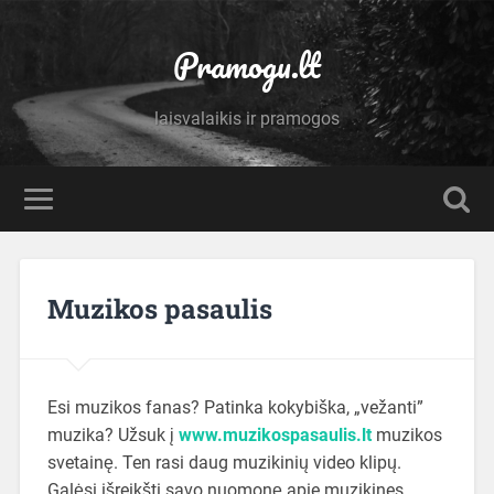
Pramogu.lt
laisvalaikis ir pramogos
Muzikos pasaulis
Esi muzikos fanas? Patinka kokybiška, „vežanti”
muzika? Užsuk į
www.muzikospasaulis.lt
muzikos
svetainę. Ten rasi daug muzikinių video klipų.
Galėsi išreikšti savo nuomonę apie muzikines