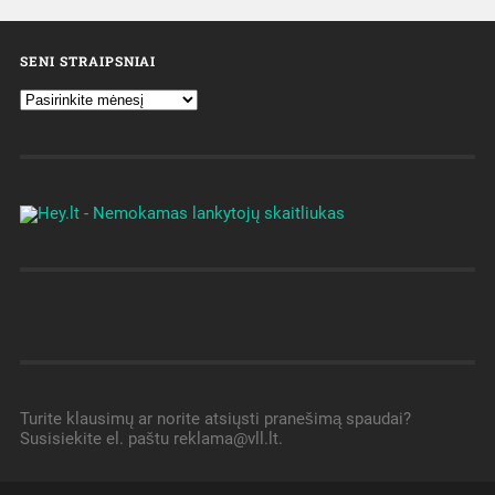
SENI STRAIPSNIAI
Turite klausimų ar norite atsiųsti pranešimą spaudai?
Susisiekite el. paštu reklama@vll.lt.