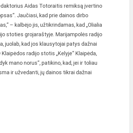
daktorius Aidas Totoraitis remiksą įvertino
opsas“. Jaučiasi, kad prie dainos dirbo
,“ – kalbėjo jis, užtikrindamas, kad „Olialia
o stoties grojaraštyje. Marijampolės radijo
a, juolab, kad jos klausytojai patys dažnai
 Klaipėdos radijo stotis „Kelyje“ Klaipėda,
dyk mano norus“, patikino, kad, jei ir toliau
sma ir užvedanti, jų dainos tikrai dažnai