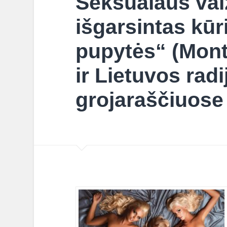
Seksualaus vai
išgarsintas kūr
pupytės“ (Mont
ir Lietuvos radi
grojaraščiuose 