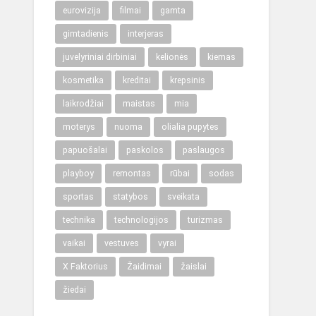
eurovizija
filmai
gamta
gimtadienis
interjeras
juvelyriniai dirbiniai
kelionės
kiemas
kosmetika
kreditai
krepsinis
laikrodžiai
maistas
mia
moterys
nuoma
olialia pupytes
papuošalai
paskolos
paslaugos
playboy
remontas
rūbai
sodas
sportas
statybos
sveikata
technika
technologijos
turizmas
vaikai
vestuves
vyrai
X Faktorius
Žaidimai
žaislai
žiedai