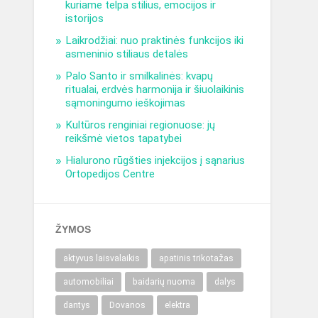
kuriame telpa stilius, emocijos ir
istorijos
Laikrodžiai: nuo praktinės funkcijos iki
asmeninio stiliaus detalės
Palo Santo ir smilkalinės: kvapų
ritualai, erdvės harmonija ir šiuolaikinis
sąmoningumo ieškojimas
Kultūros renginiai regionuose: jų
reikšmė vietos tapatybei
Hialurono rūgšties injekcijos į sąnarius
Ortopedijos Centre
ŽYMOS
aktyvus laisvalaikis
apatinis trikotažas
automobiliai
baidarių nuoma
dalys
dantys
Dovanos
elektra