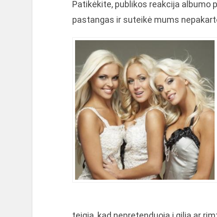
Patikėkite, publikos reakcija albumo 
pastangas ir suteikė mums nepakart
teigia, kad nepretenduoja į gilią ar ri