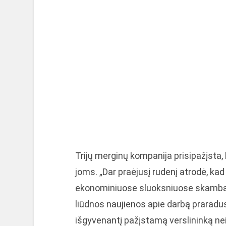
Trijų merginų kompanija prisipažįsta,
joms. „Dar praėjusį rudenį atrodė, kad k
ekonominiuose sluoksniuose skambanti
liūdnos naujienos apie darbą praradu
išgyvenantį pažįstamą verslininką neiš