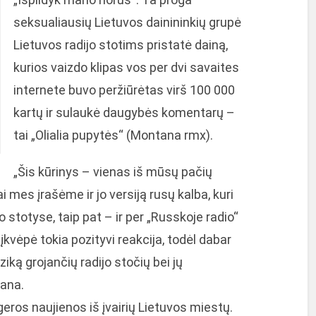
seksualiausių Lietuvos dainininkių grupė
Lietuvos radijo stotims pristatė dainą,
kurios vaizdo klipas vos per dvi savaites
internete buvo peržiūrėtas virš 100 000
kartų ir sulaukė daugybės komentarų –
tai „Olialia pupytės“ (Montana rmx).
„Šis kūrinys – vienas iš mūsų pačių
mes įrašėme ir jo versiją rusų kalba, kuri
 stotyse, taip pat – ir per „Russkoje radio“
kvėpė tokia pozityvi reakcija, todėl dabar
ziką grojančių radijo stočių bei jų
sana.
 geros naujienos iš įvairių Lietuvos miestų.