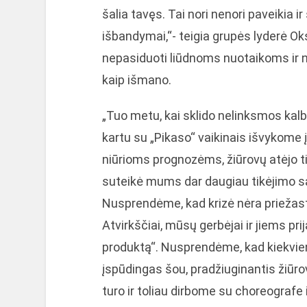
šalia tavęs. Tai nori nenori paveikia
išbandymai,“- teigia grupės lyderė O
nepasiduoti liūdnoms nuotaikoms ir ne
kaip išmano.
„Tuo metu, kai sklido nelinksmos kalb
kartu su „Pikaso“ vaikinais išvykome į
niūrioms prognozėms, žiūrovų atėjo ti
suteikė mums dar daugiau tikėjimo sa
Nusprendėme, kad krizė nėra prieža
Atvirkščiai, mūsų gerbėjai ir jiems pr
produktą“. Nusprendėme, kad kiekviena
įspūdingas šou, pradžiuginantis žiūrov
turo ir toliau dirbome su choreograf