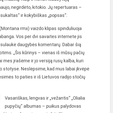
aujo, negirdėto, kitokio. Jų repertuaras –
„sukaltas“ ir kokybiškas „popsas“.
 (Montana rmx) vaizdo klipas spinduliuoja
banga. Vos per dvi savaites internete jis
ir sulaukė daugybės komentarų. Dabar šią
stotims. „Šis kūrinys – vienas iš mūsų pačių
mes įrašėme ir jo versiją rusų kalba, kuri
jo stotyse. Neslėpsime, kad mus labai įkvėpė
kėsimės to paties ir iš Lietuvos radijo stočių
Vasariškas, lengvas ir „vežantis“ „Olialia
pupyčių“ albumas – puikus palydovas