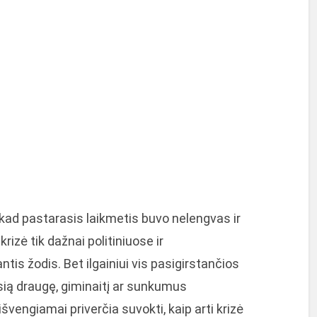
 kad pastarasis laikmetis buvo nelengvas ir
rizė tik dažnai politiniuose ir
s žodis. Bet ilgainiui vis pasigirstančios
sią draugę, giminaitį ar sunkumus
vengiamai priverčia suvokti, kaip arti krizė