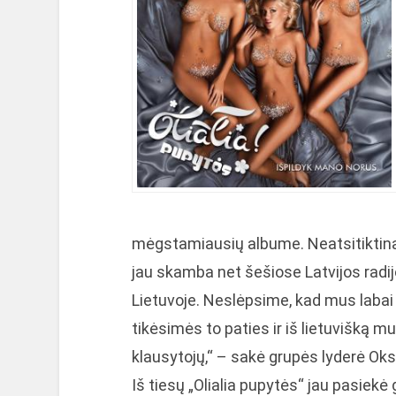
mėgstamiausių albume. Neatsitiktinai 
jau skamba net šešiose Latvijos radijo
Lietuvoje. Neslėpsime, kad mus labai į
tikėsimės to paties ir iš lietuvišką mu
klausytojų,“ – sakė grupės lyderė Ok
Iš tiesų „Olialia pupytės“ jau pasiekė