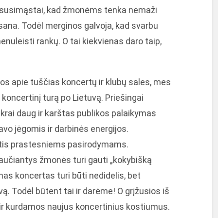
 ir susimąstai, kad žmonėms tenka nemaži
ksana. Todėl merginos galvoja, kad svarbu
nuleisti rankų. O tai kiekvienas daro taip,
os apie tuščias koncertų ir klubų sales, mes
 koncertinį turą po Lietuvą. Priešingai
krai daug ir karštas publikos palaikymas
vo jėgomis ir darbinės energijos.
stis prastesniems pasirodymams.
ijaučiantys žmonės turi gauti „kokybišką
s koncertas turi būti nedidelis, bet
ą. Todėl būtent tai ir darėme! O grįžusios iš
e ir kurdamos naujus koncertinius kostiumus.