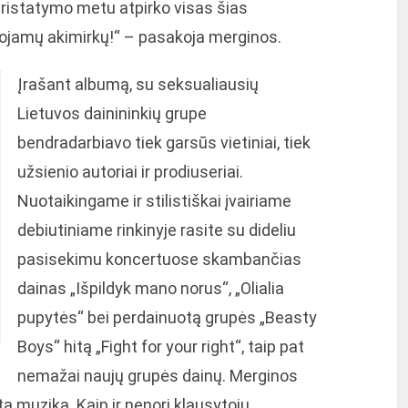
pristatymo metu atpirko visas šias
ojamų akimirkų!“ – pasakoja merginos.
Įrašant albumą, su seksualiausių
Lietuvos dainininkių grupe
bendradarbiavo tiek garsūs vietiniai, tiek
užsienio autoriai ir prodiuseriai.
Nuotaikingame ir stilistiškai įvairiame
debiutiniame rinkinyje rasite su dideliu
pasisekimu koncertuose skambančias
dainas „Išpildyk mano norus“, „Olialia
pupytės“ bei perdainuotą grupės „Beasty
Boys“ hitą „Fight for your right“, taip pat
nemažai naujų grupės dainų. Merginos
mtą muziką. Kaip ir nenori klausytojų