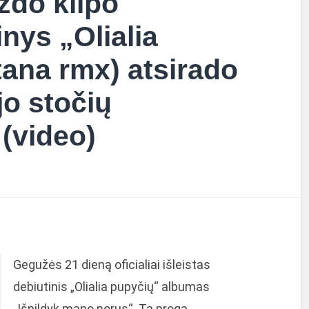
zdo klipo
inys „Olialia
ana rmx) atsirado
jo stočių
(video)
Gegužės 21 dieną oficialiai išleistas
debiutinis „Olialia pupyčių“ albumas
„Išpildyk mano norus“. Ta proga