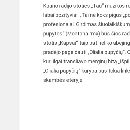
Kauno radijo stoties „Tau“ muzikos re
labai pozityviai. „Tai ne koks pigus „p
profesionalai. Girdimas šiuolaikiškumas
pupytės“ (Montana rmx) bus šios radij
stotis „Kapsai“ taip pat neliko abejing
pradėjo pageidauti „Olialia pupyčių“. O
kuri ilgai transliavo merginų hitą „Išpil
„Olialia pupyčių“ kūryba bus tokia link
skambės eteryje.