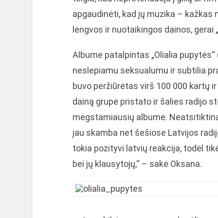
apgaudinėti, kad jų muzika – kažkas n
lengvos ir nuotaikingos dainos, gerai 
Albume patalpintas „Olialia pupytės“
neslepiamu seksualumu ir subtilia pra
buvo peržiūrėtas virš 100 000 kartų 
dainą grupė pristato ir šalies radijo 
mėgstamiausių albume. Neatsitiktinai 
jau skamba net šešiose Latvijos radi
tokia pozityvi latvių reakcija, todėl ti
bei jų klausytojų,“ – sakė Oksana.