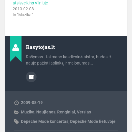
atsisveikins Vilniuje
2010-02-08
In "Muzika"
Rasytojas.lt
Rašymas - tai mano kasdieninė aistra, būdas iš
naujo pažinti aplinką ir malonumas...
2009-08-19
Muzika
,
Naujienos
,
Renginiai
,
Verslas
Depeche Mode koncertas
,
Depeche Mode lietuvoje