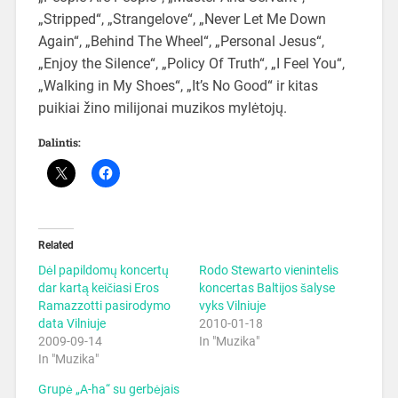
„Stripped“, „Strangelove“, „Never Let Me Down
Again“, „Behind The Wheel“, „Personal Jesus“,
„Enjoy the Silence“, „Policy Of Truth“, „I Feel You“,
„Walking in My Shoes“, „It’s No Good“ ir kitas
puikiai žino milijonai muzikos mylėtojų.
Dalintis:
Related
Dėl papildomų koncertų
Rodo Stewarto vienintelis
dar kartą keičiasi Eros
koncertas Baltijos šalyse
Ramazzotti pasirodymo
vyks Vilniuje
data Vilniuje
2010-01-18
2009-09-14
In "Muzika"
In "Muzika"
Grupė „A-ha“ su gerbėjais