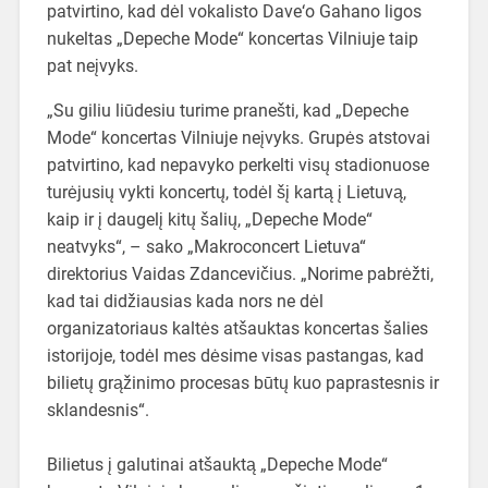
patvirtino, kad dėl vokalisto Dave‘o Gahano ligos
nukeltas „Depeche Mode“ koncertas Vilniuje taip
pat neįvyks.
„Su giliu liūdesiu turime pranešti, kad „Depeche
Mode“ koncertas Vilniuje neįvyks. Grupės atstovai
patvirtino, kad nepavyko perkelti visų stadionuose
turėjusių vykti koncertų, todėl šį kartą į Lietuvą,
kaip ir į daugelį kitų šalių, „Depeche Mode“
neatvyks“, – sako „Makroconcert Lietuva“
direktorius Vaidas Zdancevičius. „Norime pabrėžti,
kad tai didžiausias kada nors ne dėl
organizatoriaus kaltės atšauktas koncertas šalies
istorijoje, todėl mes dėsime visas pastangas, kad
bilietų grąžinimo procesas būtų kuo paprastesnis ir
sklandesnis“.
Bilietus į galutinai atšauktą „Depeche Mode“