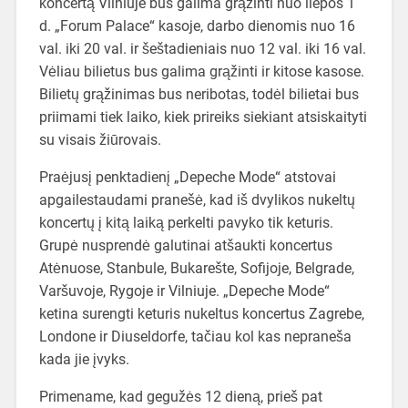
koncertą Vilniuje bus galima grąžinti nuo liepos 1
d. „Forum Palace“ kasoje, darbo dienomis nuo 16
val. iki 20 val. ir šeštadieniais nuo 12 val. iki 16 val.
Vėliau bilietus bus galima grąžinti ir kitose kasose.
Bilietų grąžinimas bus neribotas, todėl bilietai bus
priimami tiek laiko, kiek prireiks siekiant atsiskaityti
su visais žiūrovais.
Praėjusį penktadienį „Depeche Mode“ atstovai
apgailestaudami pranešė, kad iš dvylikos nukeltų
koncertų į kitą laiką perkelti pavyko tik keturis.
Grupė nusprendė galutinai atšaukti koncertus
Atėnuose, Stanbule, Bukarešte, Sofijoje, Belgrade,
Varšuvoje, Rygoje ir Vilniuje. „Depeche Mode“
ketina surengti keturis nukeltus koncertus Zagrebe,
Londone ir Diuseldorfe, tačiau kol kas nepraneša
kada jie įvyks.
Primename, kad gegužės 12 dieną, prieš pat