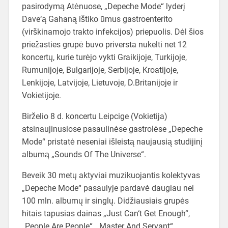
pasirodymą Atėnuose, „Depeche Mode“ lyderį
Dave‘ą Gahaną ištiko ūmus gastroenterito
(virškinamojo trakto infekcijos) priepuolis. Dėl šios
priežasties grupė buvo priversta nukelti net 12
koncertų, kurie turėjo vykti Graikijoje, Turkijoje,
Rumunijoje, Bulgarijoje, Serbijoje, Kroatijoje,
Lenkijoje, Latvijoje, Lietuvoje, D.Britanijoje ir
Vokietijoje.
Birželio 8 d. koncertu Leipcige (Vokietija)
atsinaujinusiose pasaulinėse gastrolėse „Depeche
Mode“ pristatė neseniai išleistą naujausią studijinį
albumą „Sounds Of The Universe“.
Beveik 30 metų aktyviai muzikuojantis kolektyvas
„Depeche Mode“ pasaulyje pardavė daugiau nei
100 mln. albumų ir singlų. Didžiausiais grupės
hitais tapusias dainas „Just Can‘t Get Enough“,
„People Are People“, „Master And Servant“,