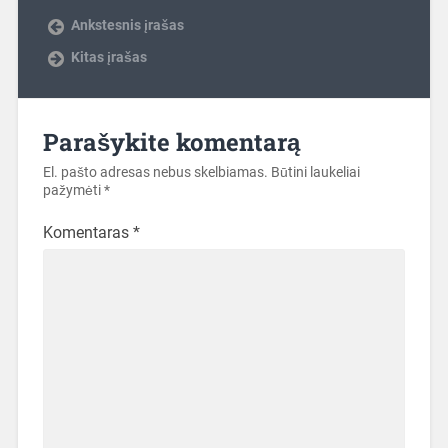
Ankstesnis įrašas
Kitas įrašas
Parašykite komentarą
El. pašto adresas nebus skelbiamas.
Būtini laukeliai
pažymėti
*
Komentaras
*