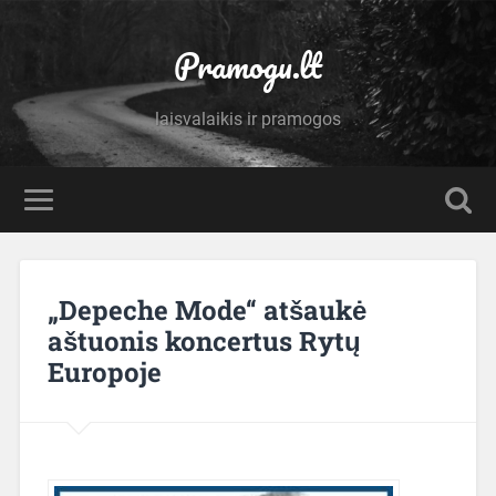
Pramogu.lt
laisvalaikis ir pramogos
„Depeche Mode“ atšaukė
aštuonis koncertus Rytų
Europoje