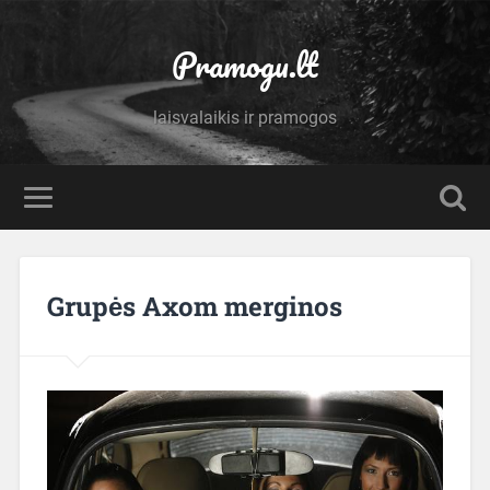
Pramogu.lt
laisvalaikis ir pramogos
Grupės Axom merginos