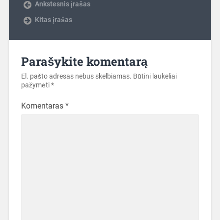
Ankstesnis įrašas
Kitas įrašas
Parašykite komentarą
El. pašto adresas nebus skelbiamas.
Būtini laukeliai
pažymėti
*
Komentaras
*