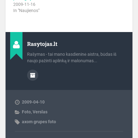
2009-11-16
In "Naujienos"
Rasytojas.lt
Rašymas - tai mano kasdieninė aistra, būdas iš
naujo pažinti aplinką ir malonumas...
2009-04-10
Foto
,
Verslas
axom grupes foto