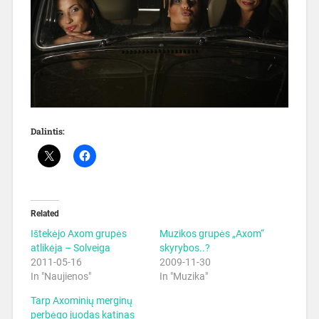
Dalintis:
Related
Ištekėjo Axom grupės
Muzikos grupės „Axom“
atlikėja – Solveiga
skyrybos..?
2011-05-16
2009-11-30
In "Naujienos"
In "Muzika"
Tarp Axominių merginų
perbėgo juodas katinas