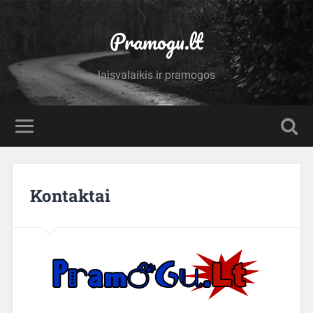
Pramogu.lt
laisvalaikis ir pramogos
Kontaktai