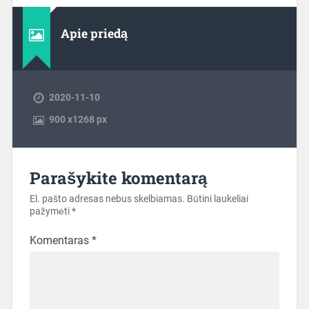
Apie priedą
2020-11-10
900
x
1268 px
Parašykite komentarą
El. pašto adresas nebus skelbiamas.
Būtini laukeliai
pažymėti
*
Komentaras
*