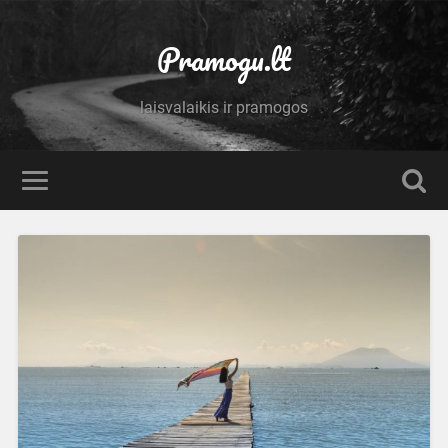
Pramogu.lt
laisvalaikis ir pramogos