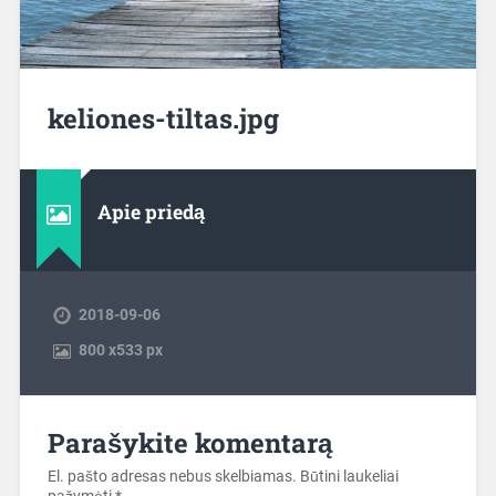
keliones-tiltas.jpg
Apie priedą
2018-09-06
800
x
533 px
Parašykite komentarą
El. pašto adresas nebus skelbiamas.
Būtini laukeliai