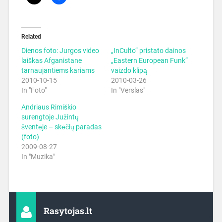
Related
Dienos foto: Jurgos video
„InCulto“ pristato dainos
laiškas Afganistane
„Eastern European Funk“
tarnaujantiems kariams
vaizdo klipą
2010-10-15
2010-03-26
In "Foto"
In "Verslas"
Andriaus Rimiškio
surengtoje Južintų
šventėje – skėčių paradas
(foto)
2009-08-27
In "Muzika"
Rasytojas.lt