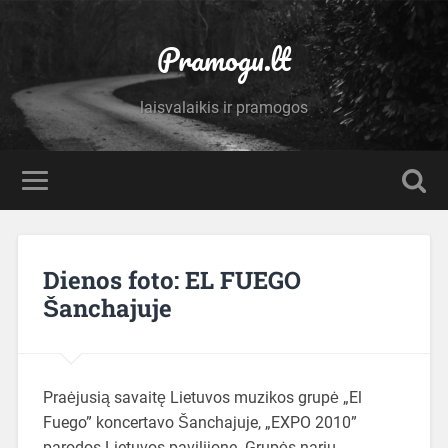
Pramogu.lt
laisvalaikis ir pramogos
Dienos foto: EL FUEGO
Šanchajuje
Praėjusią savaitę Lietuvos muzikos grupė „El
Fuego” koncertavo Šanchajuje, „EXPO 2010”
parodos Lietuvos pavilijone. Grupės narių