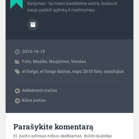
Rašymas - tai mano kasdieninė aistra, būdas iš
naujo pažinti aplinką ir malonumas...
2010-10-19
Foto
,
Muzika
,
Naujienos
,
Verslas
el fuego
,
el fuego dainos
,
expo 2010 foto
,
sanchajus
Ankstesnis įrašas
Kitas įrašas
Parašykite komentarą
El. pašto adresas nebus skelbiamas.
Būtini laukeliai