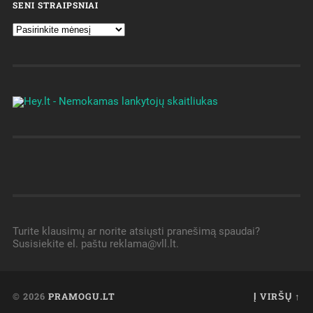
SENI STRAIPSNIAI
Turite klausimų ar norite atsiųsti pranešimą spaudai?
Susisiekite el. paštu reklama@vll.lt.
© 2026
PRAMOGU.LT
Į VIRŠŲ ↑