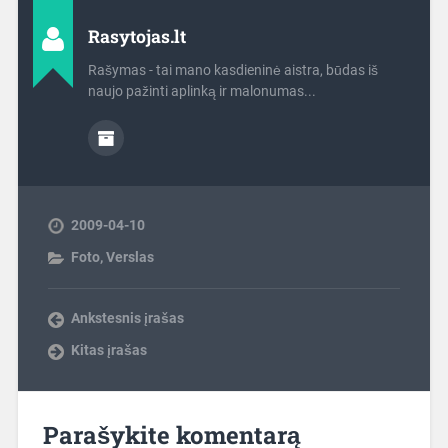
Rasytojas.lt
Rašymas - tai mano kasdieninė aistra, būdas iš
naujo pažinti aplinką ir malonumas...
2009-04-10
Foto
,
Verslas
Ankstesnis įrašas
Kitas įrašas
Parašykite komentarą