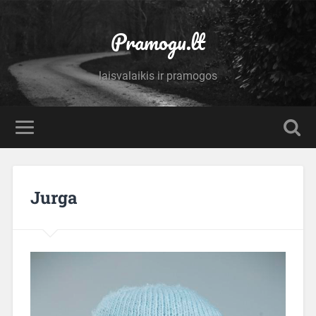
Pramogu.lt
laisvalaikis ir pramogos
Jurga