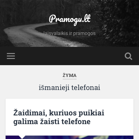
Pramogu.lt
laisvalaikis ir pramogos
ŽYMA
išmanieji telefonai
Žaidimai, kuriuos puikiai
galima žaisti telefone