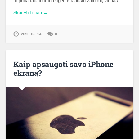
populiariausių ir inteligentiškiausių žaidimų vienas…
Skaityti toliau →
2020-05-14
0
Kaip apsaugoti savo iPhone
ekraną?