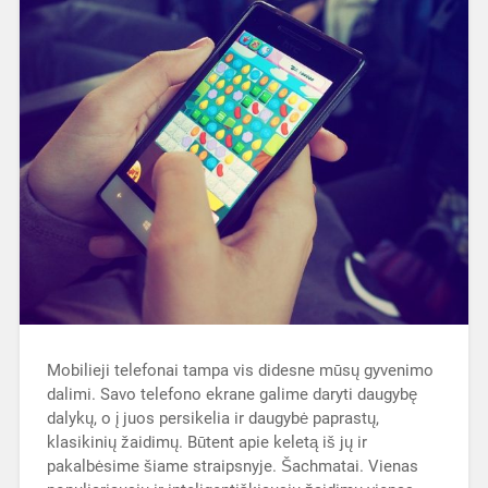
Mobilieji telefonai tampa vis didesne mūsų gyvenimo
dalimi. Savo telefono ekrane galime daryti daugybę
dalykų, o į juos persikelia ir daugybė paprastų,
klasikinių žaidimų. Būtent apie keletą iš jų ir
pakalbėsime šiame straipsnyje. Šachmatai. Vienas