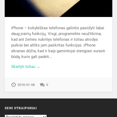
iPhone – kokybiškas telefonas galintis pasiūlyti labai
daug įvairių funkcijų. Visgi, programėlės neužtikrina,
kad ant žemės nukritęs telefonas ir toliau atrodys
puikiai bei atliks jam paskirtas funkcijas. iPhone
ekranas dūžta, kad ir kaip gamintojai stengiasi surasti
būdą, kuris gali padėti…
Skaityti toliau →
2018-01-08
0
SENI STRAIPSNIAI