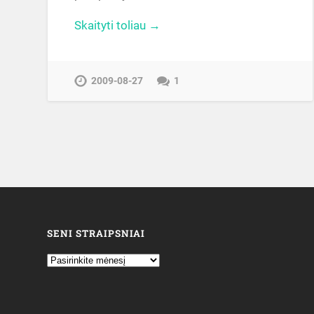
Skaityti toliau →
2009-08-27
1
SENI STRAIPSNIAI