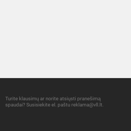
Turite klausimų ar norite atsiųsti pranešimą
spaudai? Susisiekite el. paštu reklama@vll.lt.