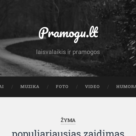
Pramogu.lt
laisvalaikis ir pramogos
AI
MUZIKA
FOTO
VIDEO
HUMOR
ŽYMA
populiariausias zaidimas