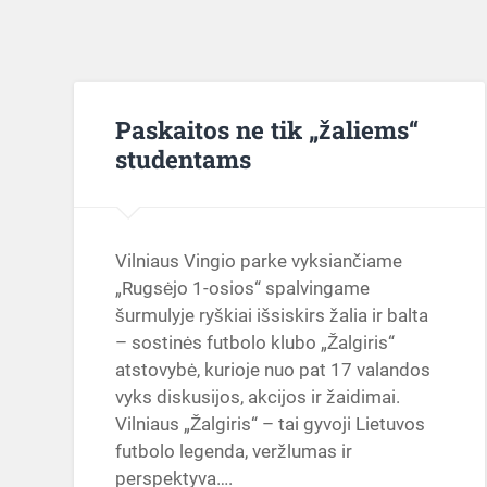
Paskaitos ne tik „žaliems“
studentams
Vilniaus Vingio parke vyksiančiame
„Rugsėjo 1-osios“ spalvingame
šurmulyje ryškiai išsiskirs žalia ir balta
– sostinės futbolo klubo „Žalgiris“
atstovybė, kurioje nuo pat 17 valandos
vyks diskusijos, akcijos ir žaidimai.
Vilniaus „Žalgiris“ – tai gyvoji Lietuvos
futbolo legenda, veržlumas ir
perspektyva….