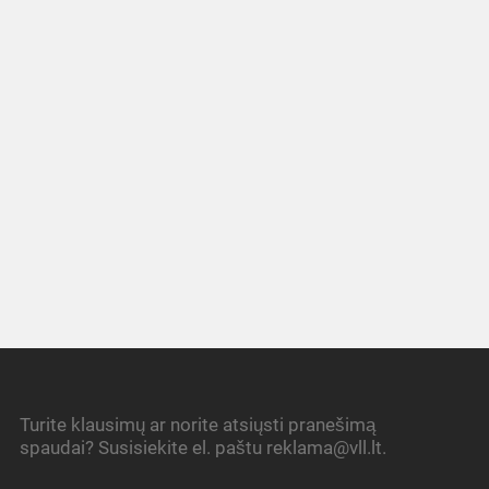
Turite klausimų ar norite atsiųsti pranešimą
spaudai? Susisiekite el. paštu reklama@vll.lt.