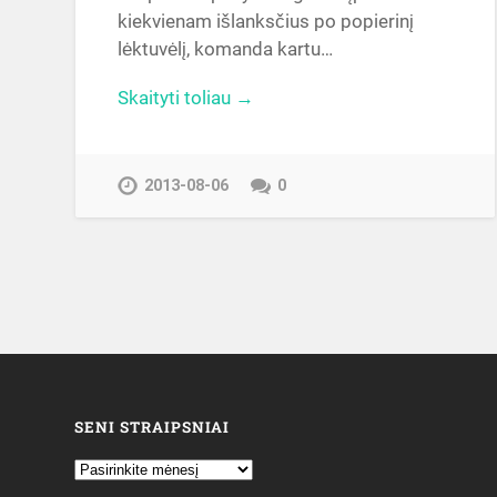
kiekvienam išlanksčius po popierinį
lėktuvėlį, komanda kartu…
Skaityti toliau →
2013-08-06
0
SENI STRAIPSNIAI