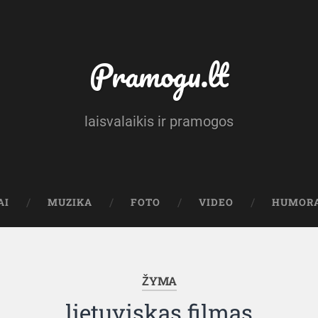
Pramogu.lt
laisvalaikis ir pramogos
AI
MUZIKA
FOTO
VIDEO
HUMOR
ŽYMA
lietuviskas filmas