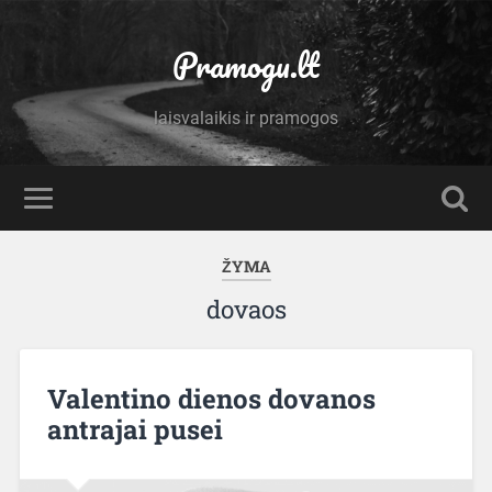
Pramogu.lt
laisvalaikis ir pramogos
ŽYMA
dovaos
Valentino dienos dovanos
antrajai pusei