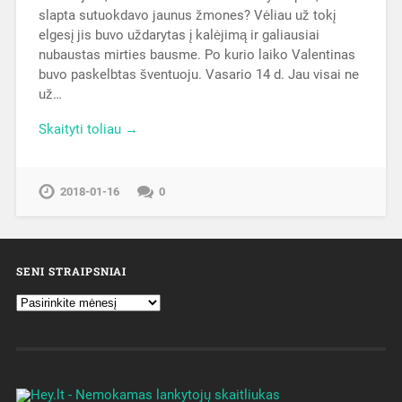
slapta sutuokdavo jaunus žmones? Vėliau už tokį
elgesį jis buvo uždarytas į kalėjimą ir galiausiai
nubaustas mirties bausme. Po kurio laiko Valentinas
buvo paskelbtas šventuoju. Vasario 14 d. Jau visai ne
už…
Skaityti toliau →
2018-01-16
0
SENI STRAIPSNIAI