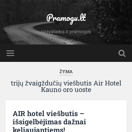
Pramogu.lt
laisvalaikis ir pramogos
ŽYMA
trijų žvaigždučių viešbutis Air Hotel
Kauno oro uoste
AIR hotel viešbutis –
išsigelbėjimas dažnai
keliaujantiems!